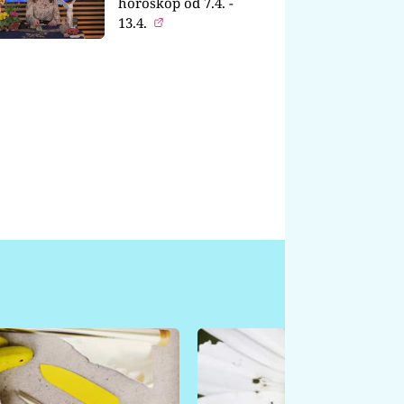
horoskop od 7.4. -
13.4.