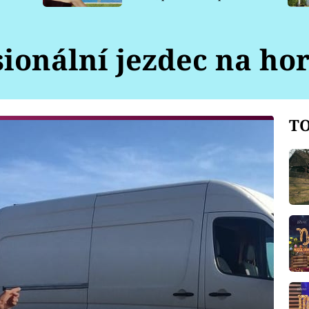
pro psy
sionální jezdec na ho
TO