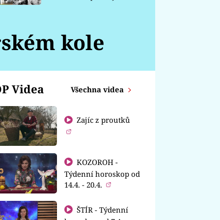
chátrá
rském kole
P Videa
Všechna videa
Zajíc z proutků
KOZOROH -
Týdenní horoskop od
14.4. - 20.4.
ŠTÍR - Týdenní