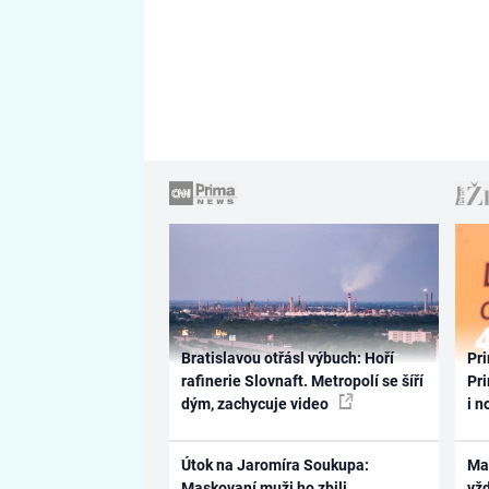
Bratislavou otřásl výbuch: Hoří
Pri
rafinerie Slovnaft. Metropolí se šíří
Pri
dým, zachycuje video
i n
Útok na Jaromíra Soukupa:
Ma
Maskovaní muži ho zbili
vž