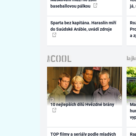
baseballovou pálkou
já,
Sparta bez kapitána. Haraslín míří
Ro
do Saúdské Arábie, uvádí zdroje
Pr
a 
10 nejlepších dílů Hvězdné brány
Ma
hum
vy
TOP filmy a seriály podle mladých
Rap