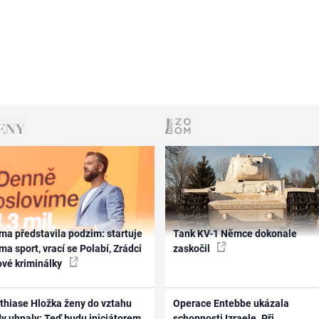
ma představila podzim: startuje
Tank KV-1 Němce dokonale
ma sport, vrací se Polabí, Zrádci
zaskočil
ové kriminálky
thiase Hložka ženy do vztahu
Operace Entebbe ukázala
dy uhnaly: Teď budu iniciátorem
schopnosti Izraele. Při