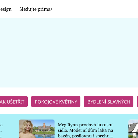
esign
Sledujte prima+
Design
TRENDY
JAK NA TO
PROMĚNY
NAŠE TIPY
JAK UŠETŘIT
POKOJOVÉ KVĚTINY
BYDLENÍ SLAVNÝCH
la
Meg Ryan prodává luxusní
.
sídlo. Moderní dům láká na
o
bazén, posilovnu i sprchu