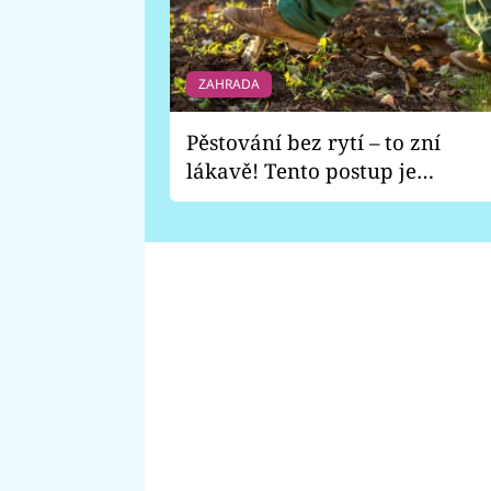
ZAHRADA
Pěstování bez rytí – to zní
lákavě! Tento postup je
vhodný jen pro některé
zahrady