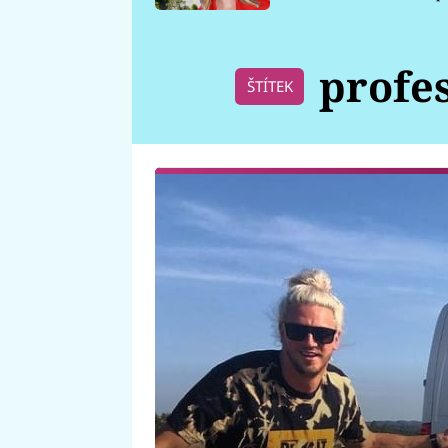
požáru
profe
ŠTÍTEK