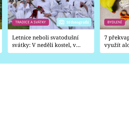
TRADICE A SVÁTKY
BYDLENÍ
10 fotografií
Letnice neboli svatodušní
7 překva
svátky: V neděli kostel, v
využít al
pondělí zábava
Nabrousí
nádobí