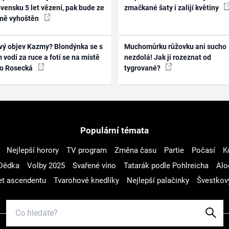
vensku 5 let vězení, pak bude ze
zmačkané šaty i zalijí květiny
mě vyhoštěn
vý objev Kazmy? Blondýnka se s
Muchomůrku růžovku ani sucho
 vodí za ruce a fotí se na místě
nezdolá! Jak ji rozeznat od
ko Rosecká
tygrované?
Populární témata
Nejlepší horory
TV program
Změna času
Partie
Počasí
K
Dědka
Volby 2025
Svařené víno
Tatarák podle Pohlreicha
Alo
t ascendentu
Tvarohové knedlíky
Nejlepší palačinky
Švestkov