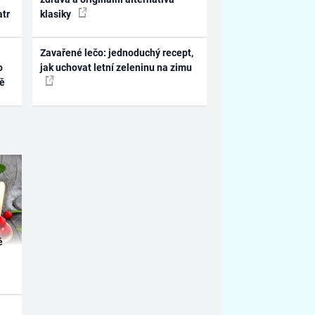
atr
klasiky
Zavařené lečo: jednoduchý recept,
o
jak uchovat letní zeleninu na zimu
ně
é