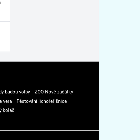
dy budou volby
ZOO Nové začátky
e vera
Pěstování lichořeřišnice
ý koláč