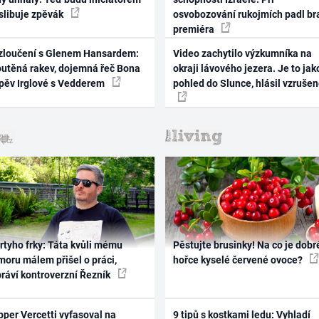
 slibuje zpěvák
osvobozování rukojmích padl br
premiéra
zloučení s Glenem Hansardem:
Video zachytilo výzkumníka na
outěná rakev, dojemná řeč Bona
okraji lávového jezera. Je to jak
zpěv Irglové s Vedderem
pohled do Slunce, hlásil vzruše
rtyho frky: Táta kvůli mému
Pěstujte brusinky! Na co je dobr
oru málem přišel o práci,
hořce kyselé červené ovoce?
práví kontroverzní Řezník
per Vercetti vyfasoval na
9 tipů s kostkami ledu: Vyhladí