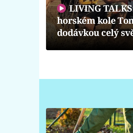
LIVING TALKS: 
horském kole Tom
dodávkou celý sv