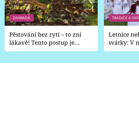
ZAHRADA
TRADICE A SVÁ
Pěstování bez rytí – to zní
Letnice ne
lákavě! Tento postup je
svátky: V n
vhodný jen pro některé
pondělí z
zahrady