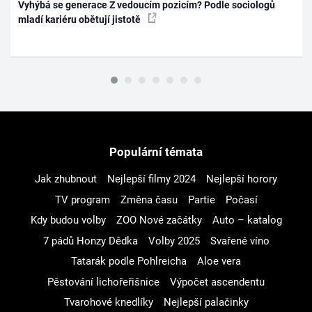
Vyhýbá se generace Z vedoucím pozicím? Podle sociologů
mladí kariéru obětují jistotě
Populární témata
Jak zhubnout
Nejlepší filmy 2024
Nejlepší horory
TV program
Změna času
Partie
Počasí
Kdy budou volby
ZOO Nové začátky
Auto – katalog
7 pádů Honzy Dědka
Volby 2025
Svařené víno
Tatarák podle Pohlreicha
Aloe vera
Pěstování lichořeřišnice
Výpočet ascendentu
Tvarohové knedlíky
Nejlepší palačinky