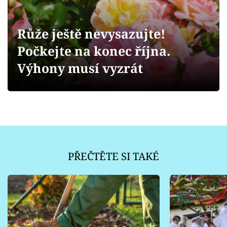
Sledujte prima+
Růže ještě nevysazujte!
Přihlášení
Počkejte na konec října.
Výhony musí vyzrát
Sledujte nás
PŘEČTĚTE SI TAKÉ