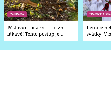
ZAHRADA
TRADICE A SVÁ
Pěstování bez rytí – to zní
Letnice ne
lákavě! Tento postup je
svátky: V n
vhodný jen pro některé
pondělí z
zahrady