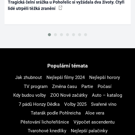
Tragická čelní srážka u Pohořelic si vyžádala dva životy. Čtyři
lidé utrpěli těžká zranění
Populární témata
Jak zhubnout
Nejlepší filmy 2024
Nejlepší horory
TV program
Změna času
Partie
Počasí
Kdy budou volby
ZOO Nové začátky
Auto – katalog
7 pádů Honzy Dědka
Volby 2025
Svařené víno
Tatarák podle Pohlreicha
Aloe vera
Pěstování lichořeřišnice
Výpočet ascendentu
Tvarohové knedlíky
Nejlepší palačinky