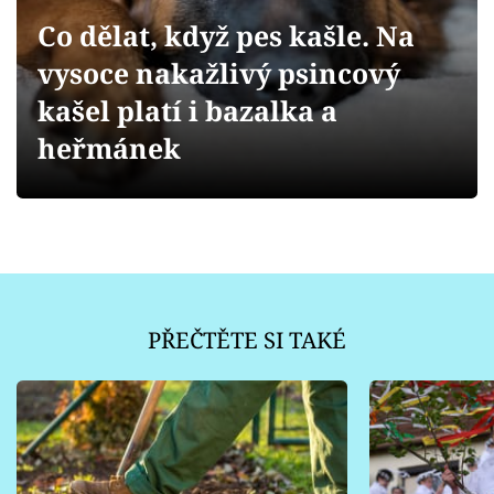
Sledujte prima+
Co dělat, když pes kašle. Na
vysoce nakažlivý psincový
Přihlášení
kašel platí i bazalka a
heřmánek
Sledujte nás
PŘEČTĚTE SI TAKÉ