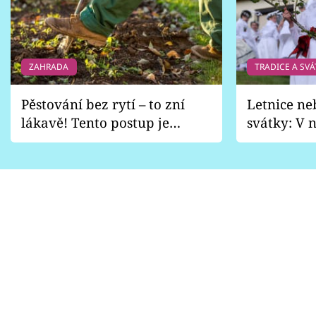
ZAHRADA
TRADICE A SVÁ
Pěstování bez rytí – to zní
Letnice ne
lákavě! Tento postup je
svátky: V n
vhodný jen pro některé
pondělí z
zahrady