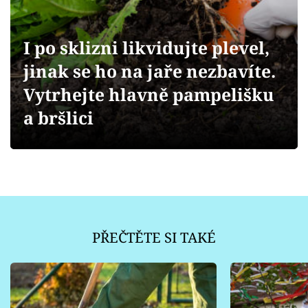
Sledujte prima+
Přihlášení
I po sklizni likvidujte plevel,
jinak se ho na jaře nezbavíte.
Vytrhejte hlavně pampelišku
Sledujte nás
a bršlici
PŘEČTĚTE SI TAKÉ