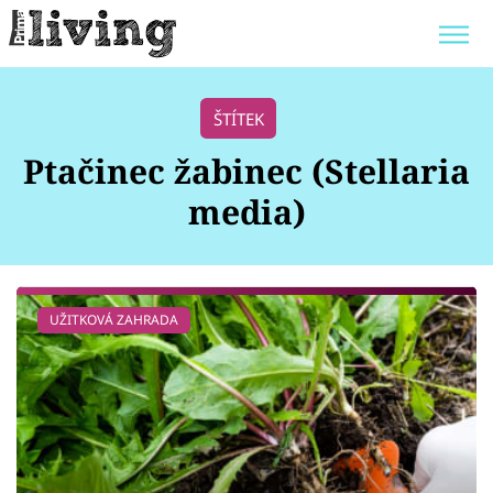
Trendy:
JAK UŠETŘIT
POKOJOVÉ KVĚTINY
ŠTÍTEK
BYDLENÍ SLAVNÝCH
ZAHRADA
Ptačinec žabinec (Stellaria
media)
Témata
UŽITKOVÁ ZAHRADA
Bydlení
Zahrada
Design