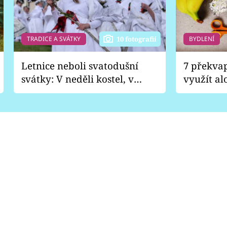
TRADICE A SVÁTKY
BYDLENÍ
10 fotografií
Letnice neboli svatodušní
7 překva
svátky: V neděli kostel, v
využít al
pondělí zábava
Nabrousí
nádobí