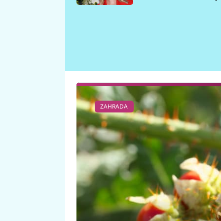
požáru
ZAHRADA