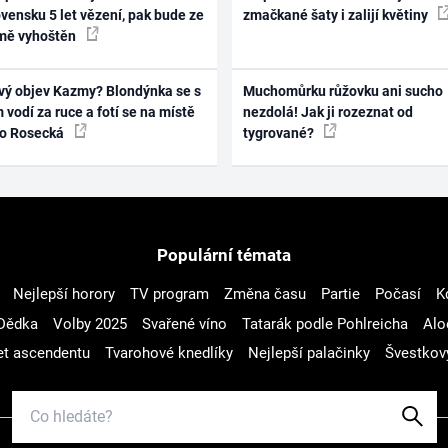
vensku 5 let vězení, pak bude ze
zmačkané šaty i zalijí květiny
mě vyhoštěn
vý objev Kazmy? Blondýnka se s
Muchomůrku růžovku ani sucho
 vodí za ruce a fotí se na místě
nezdolá! Jak ji rozeznat od
ko Rosecká
tygrované?
Populární témata
Nejlepší horory
TV program
Změna času
Partie
Počasí
K
Dědka
Volby 2025
Svařené víno
Tatarák podle Pohlreicha
Alo
t ascendentu
Tvarohové knedlíky
Nejlepší palačinky
Švestkov