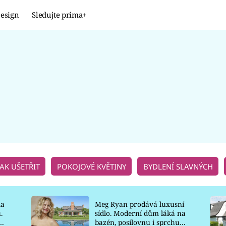
esign
Sledujte prima+
Design
TRENDY
JAK NA TO
PROMĚNY
NAŠE TIPY
JAK UŠETŘIT
POKOJOVÉ KVĚTINY
BYDLENÍ SLAVNÝCH
la
Meg Ryan prodává luxusní
.
sídlo. Moderní dům láká na
o
bazén, posilovnu i sprchu