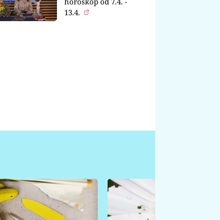
horoskop od 7.4. -
13.4.