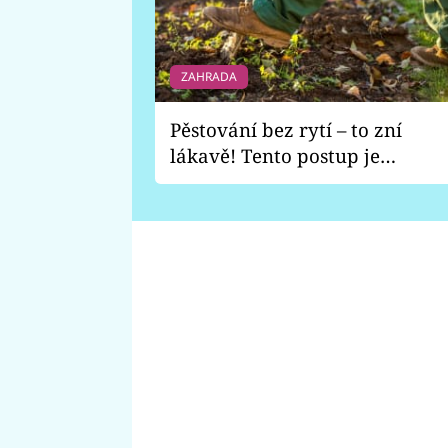
ZAHRADA
Pěstování bez rytí – to zní
lákavě! Tento postup je
vhodný jen pro některé
zahrady