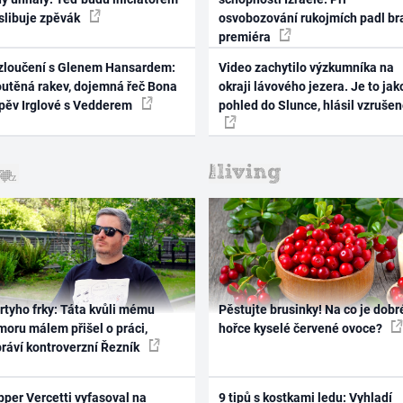
 slibuje zpěvák
osvobozování rukojmích padl br
premiéra
zloučení s Glenem Hansardem:
Video zachytilo výzkumníka na
outěná rakev, dojemná řeč Bona
okraji lávového jezera. Je to jak
zpěv Irglové s Vedderem
pohled do Slunce, hlásil vzruše
rtyho frky: Táta kvůli mému
Pěstujte brusinky! Na co je dobr
oru málem přišel o práci,
hořce kyselé červené ovoce?
práví kontroverzní Řezník
per Vercetti vyfasoval na
9 tipů s kostkami ledu: Vyhladí