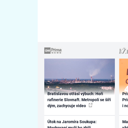
Bratislavou otřásl výbuch: Hoří
Pri
rafinerie Slovnaft. Metropolí se šíří
Pri
dým, zachycuje video
i n
Útok na Jaromíra Soukupa:
Ma
Maskovaní muži ho zbili
vž