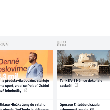
ma představila podzim: startuje
Tank KV-1 Němce dokonale
ma sport, vrací se Polabí, Zrádci
zaskočil
ové kriminálky
thiase Hložka ženy do vztahu
Operace Entebbe ukázala
dy uhnaly: Teď budu iniciátorem
schopnosti Izraele. Při