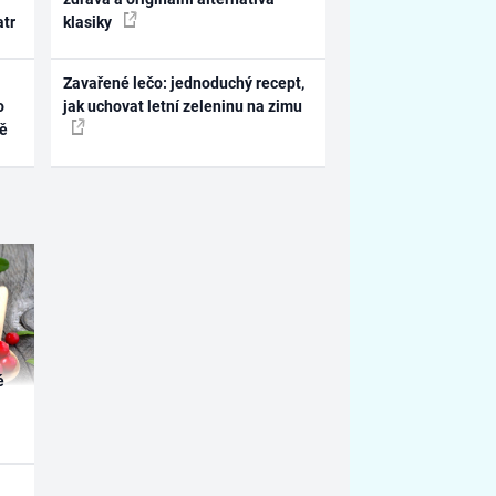
atr
klasiky
Zavařené lečo: jednoduchý recept,
o
jak uchovat letní zeleninu na zimu
ně
é