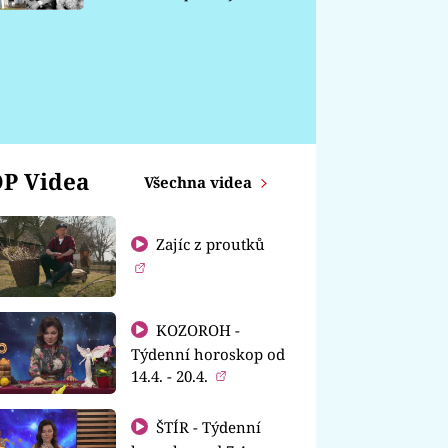
chátrá
P Videa
Všechna videa
Zajíc z proutků
KOZOROH -
Týdenní horoskop od
14.4. - 20.4.
ŠTÍR - Týdenní