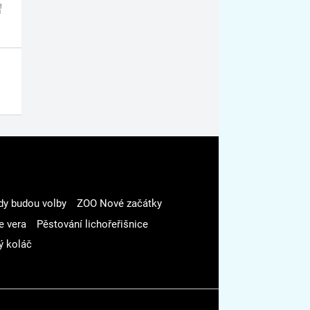
dy budou volby
ZOO Nové začátky
e vera
Pěstování lichořeřišnice
ý koláč