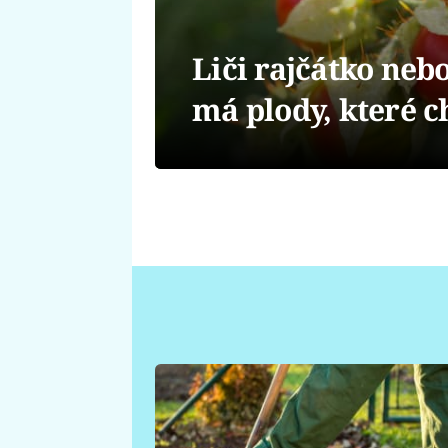
Liči rajčátko nebo
má plody, které c