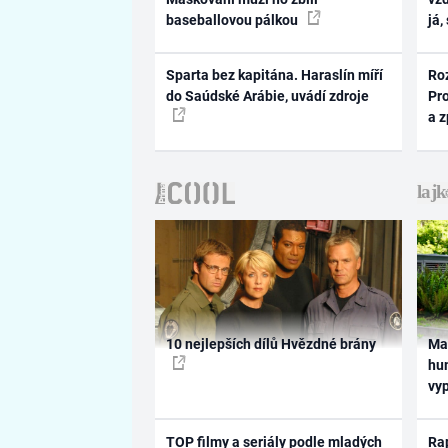
baseballovou pálkou
já,
Sparta bez kapitána. Haraslín míří
Ro
do Saúdské Arábie, uvádí zdroje
Pr
a 
10 nejlepších dílů Hvězdné brány
Ma
hum
vy
TOP filmy a seriály podle mladých
Rap