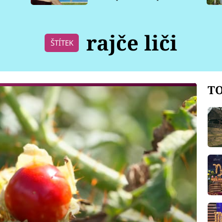
pro psy
rajče liči
ŠTÍTEK
TO