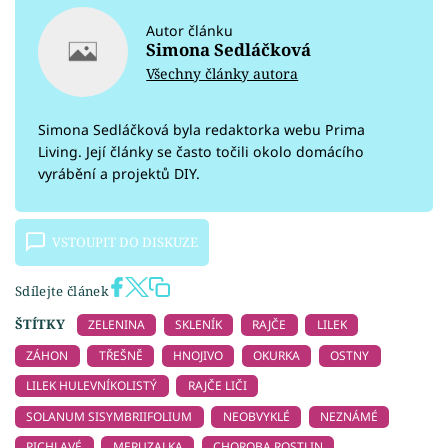
Autor článku
Simona Sedláčková
Všechny články autora
Simona Sedláčková byla redaktorka webu Prima
Living. Její články se často točili okolo domácího
vyrábění a projektů DIY.
VSTOUPIT DO DISKUZE
Sdílejte článek
ŠTÍTKY
ZELENINA
SKLENÍK
RAJČE
LILEK
ZÁHON
TŘEŠNĚ
HNOJIVO
OKURKA
OSTNY
LILEK HULEVNÍKOLISTÝ
RAJČE LIČI
SOLANUM SISYMBRIIFOLIUM
NEOBVYKLÉ
NEZNÁMÉ
PICHLAVÉ
MERUZALKA
CHOROBA ROSTLIN