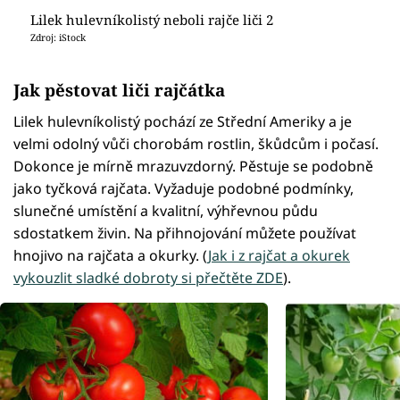
Lilek hulevníkolistý neboli rajče liči 2
Zdroj: iStock
Jak pěstovat liči rajčátka
Lilek hulevníkolistý pochází ze Střední Ameriky a je
velmi odolný vůči chorobám rostlin, škůdcům i počasí.
Dokonce je mírně mrazuvzdorný. Pěstuje se podobně
jako tyčková rajčata. Vyžaduje podobné podmínky,
slunečné umístění a kvalitní, výhřevnou půdu
sdostatkem živin. Na přihnojování můžete používat
hnojivo na rajčata a okurky. (
Jak i z rajčat a okurek
vykouzlit sladké dobroty si přečtěte ZDE
).