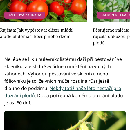
UŽITKOVÁ ZAHRADA
BALKÓN A TERAS
Rajčata: Jak vypěstovat elixír mládí
Pěstujeme rajčata
a udělat domácí kečup nebo džem
rajčata dokážou 
plodů
Nejlépe se lilku hulevníkolistému daří při pěstování ve
skleníku, ale klidně zvládne i umístění na volných
záhonech. Výhodou pěstování ve skleníku nebo
fóliovníku je to, že vnich může rostlina růst ještě
dlouho do podzimu.
Někdy totiž naše léto nestačí pro
dozrání plodů
. Doba potřebná kplnému dozrání plodu
je asi 60 dní.