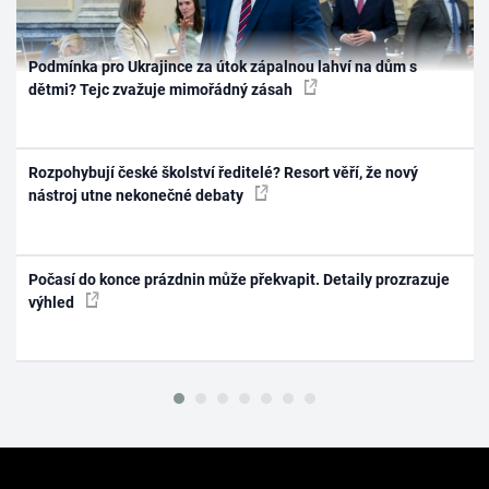
Podmínka pro Ukrajince za útok zápalnou lahví na dům s
dětmi? Tejc zvažuje mimořádný zásah
Rozpohybují české školství ředitelé? Resort věří, že nový
nástroj utne nekonečné debaty
Počasí do konce prázdnin může překvapit. Detaily prozrazuje
výhled