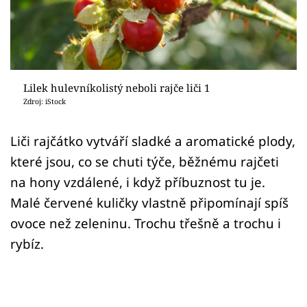
Sledujte prima+
Přihlášení
Lilek hulevníkolistý neboli rajče liči 1
Sledujte nás
Zdroj: iStock
Liči rajčátko vytváří sladké a aromatické plody,
které jsou, co se chuti týče, běžnému rajčeti
na hony vzdálené, i když příbuznost tu je.
Malé červené kuličky vlastně připomínají spíš
ovoce než zeleninu. Trochu třešně a trochu i
rybíz.