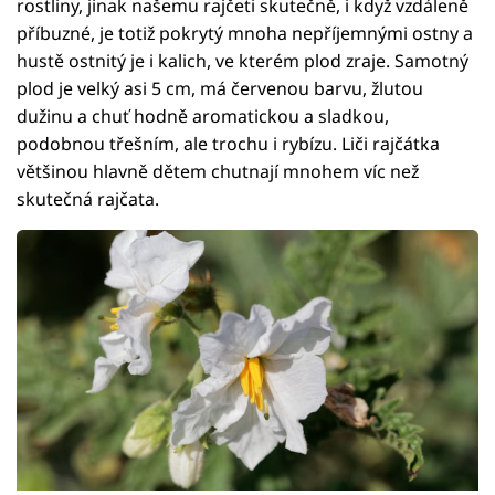
rostliny, jinak našemu rajčeti skutečně, i když vzdáleně
příbuzné, je totiž pokrytý mnoha nepříjemnými ostny a
hustě ostnitý je i kalich, ve kterém plod zraje. Samotný
plod je velký asi 5 cm, má červenou barvu, žlutou
dužinu a chuť hodně aromatickou a sladkou,
podobnou třešním, ale trochu i rybízu. Liči rajčátka
většinou hlavně dětem chutnají mnohem víc než
skutečná rajčata.