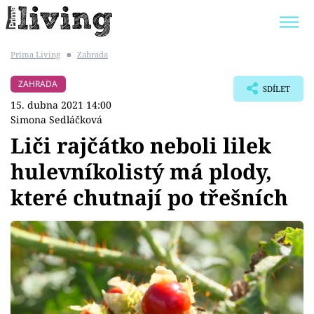
Prima Living
■
Zahrada
Trendy:
JAK UŠETŘIT
POKOJOVÉ KVĚTINY
ZAHRADA
SDÍLET
BYDLENÍ SLAVNÝCH
ZAHRADA
15. dubna 2021 14:00
Simona Sedláčková
Liči rajčátko neboli lilek
hulevníkolistý má plody,
Témata
které chutnají po třešních
Bydlení
Zahrada
Design