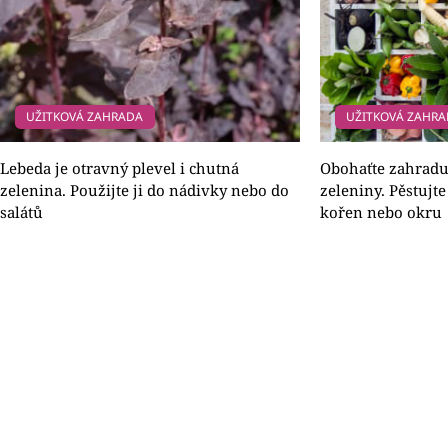
UŽITKOVÁ ZAHRADA
UŽITKOVÁ ZAHR
Lebeda je otravný plevel i chutná
Obohaťte zahradu
zelenina. Použijte ji do nádivky nebo do
zeleniny. Pěstujt
salátů
kořen nebo okru