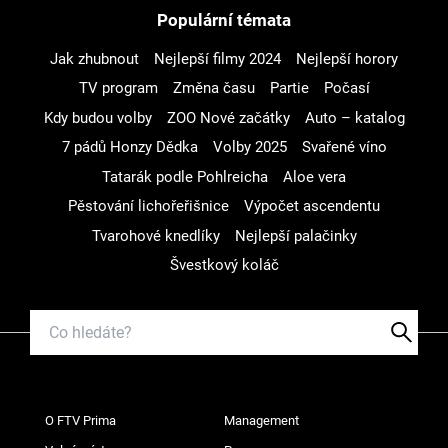
Populární témata
Jak zhubnout
Nejlepší filmy 2024
Nejlepší horory
TV program
Změna času
Partie
Počasí
Kdy budou volby
ZOO Nové začátky
Auto – katalog
7 pádů Honzy Dědka
Volby 2025
Svařené víno
Tatarák podle Pohlreicha
Aloe vera
Pěstování lichořeřišnice
Výpočet ascendentu
Tvarohové knedlíky
Nejlepší palačinky
Švestkový koláč
O FTV Prima
Management