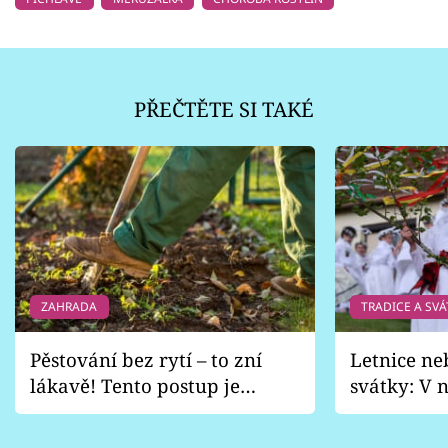
PŘEČTĚTE SI TAKÉ
ZAHRADA
TRADICE A SVÁ
Pěstování bez rytí – to zní
Letnice ne
lákavě! Tento postup je
svátky: V n
vhodný jen pro některé
pondělí z
zahrady