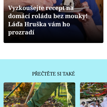
Sledujte prima+
Vyzkoušejte recept na
domácí roládu bez mouky!
Přihlášení
Láďa Hruška vám ho
prozradí
Sledujte nás
PŘEČTĚTE SI TAKÉ