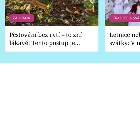
ZAHRADA
TRADICE A SVÁ
Pěstování bez rytí – to zní
Letnice ne
lákavě! Tento postup je
svátky: V n
vhodný jen pro některé
pondělí z
zahrady