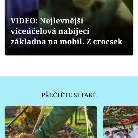
Sledujte prima+
VIDEO: Nejlevnější
Přihlášení
víceúčelová nabíjecí
základna na mobil. Z crocsek
Sledujte nás
PŘEČTĚTE SI TAKÉ