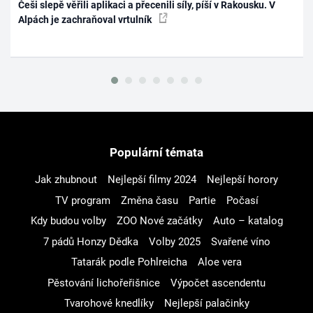
Češi slepě věřili aplikaci a přecenili síly, píší v Rakousku. V
Alpách je zachraňoval vrtulník
Populární témata
Jak zhubnout
Nejlepší filmy 2024
Nejlepší horory
TV program
Změna času
Partie
Počasí
Kdy budou volby
ZOO Nové začátky
Auto – katalog
7 pádů Honzy Dědka
Volby 2025
Svařené víno
Tatarák podle Pohlreicha
Aloe vera
Pěstování lichořeřišnice
Výpočet ascendentu
Tvarohové knedlíky
Nejlepší palačinky