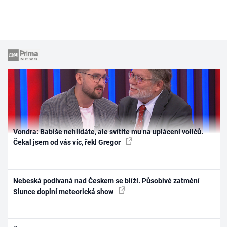
Vondra: Babiše nehlídáte, ale svítíte mu na uplácení voličů.
Čekal jsem od vás víc, řekl Gregor
Nebeská podívaná nad Českem se blíží. Působivé zatmění
Slunce doplní meteorická show