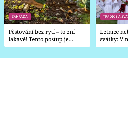
ZAHRADA
TRADICE A SVÁ
Pěstování bez rytí – to zní
Letnice ne
lákavě! Tento postup je
svátky: V n
vhodný jen pro některé
pondělí z
zahrady