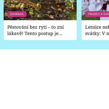
ZAHRADA
TRADICE A SVÁ
Pěstování bez rytí – to zní
Letnice ne
lákavě! Tento postup je
svátky: V n
vhodný jen pro některé
pondělí z
zahrady