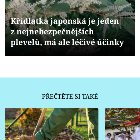
Sledujte prima+
Křídlatka japonská je jeden
Přihlášení
z nejnebezpečnějších
plevelů, má ale léčivé účinky
Sledujte nás
PŘEČTĚTE SI TAKÉ