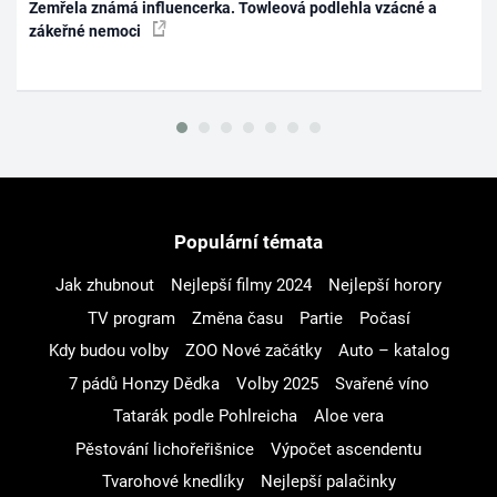
Zemřela známá influencerka. Towleová podlehla vzácné a
zákeřné nemoci
Populární témata
Jak zhubnout
Nejlepší filmy 2024
Nejlepší horory
TV program
Změna času
Partie
Počasí
Kdy budou volby
ZOO Nové začátky
Auto – katalog
7 pádů Honzy Dědka
Volby 2025
Svařené víno
Tatarák podle Pohlreicha
Aloe vera
Pěstování lichořeřišnice
Výpočet ascendentu
Tvarohové knedlíky
Nejlepší palačinky