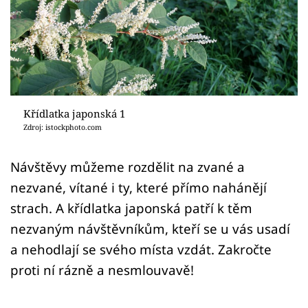
Sledujte prima+
Přihlášení
Sledujte nás
Křídlatka japonská 1
Zdroj: istockphoto.com
Návštěvy můžeme rozdělit na zvané a
nezvané, vítané i ty, které přímo nahánějí
strach. A křídlatka japonská patří k těm
nezvaným návštěvníkům, kteří se u vás usadí
a nehodlají se svého místa vzdát. Zakročte
proti ní rázně a nesmlouvavě!