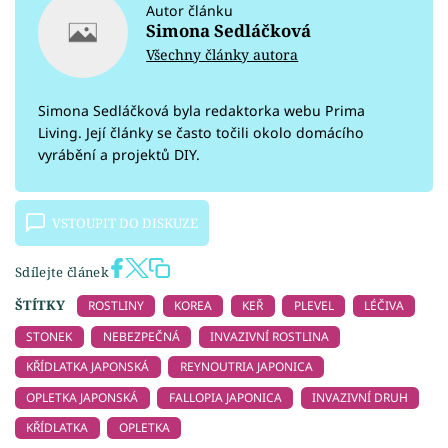
Autor článku
Simona Sedláčková
Všechny články autora
Simona Sedláčková byla redaktorka webu Prima
Living. Její články se často točili okolo domácího
vyrábění a projektů DIY.
VSTOUPIT DO DISKUZE
Sdílejte článek
ŠTÍTKY
ROSTLINY
KOREA
KEŘ
PLEVEL
LÉČIVA
STONEK
NEBEZPEČNÁ
INVAZIVNÍ ROSTLINA
KŘÍDLATKA JAPONSKÁ
REYNOUTRIA JAPONICA
OPLETKA JAPONSKÁ
FALLOPIA JAPONICA
INVAZIVNÍ DRUH
KŘÍDLATKA
OPLETKA