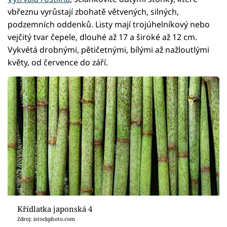
vbřeznu vyrůstají zbohatě větvených, silných,
podzemních oddenků. Listy mají trojúhelníkový nebo
vejčitý tvar čepele, dlouhé až 17 a široké až 12 cm.
Vykvétá drobnými, pětičetnými, bílými až nažloutlými
květy, od července do září.
Křídlatka japonská 4
Zdroj: istockphoto.com