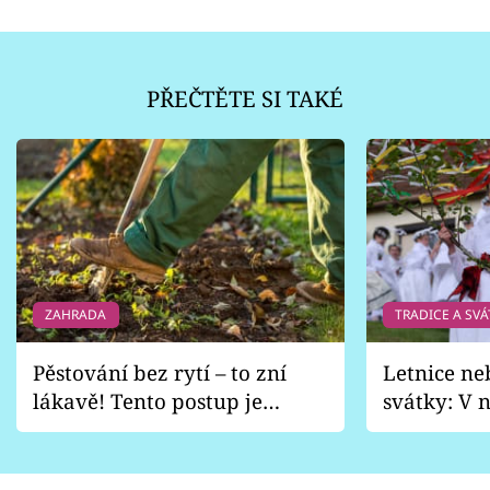
PŘEČTĚTE SI TAKÉ
ZAHRADA
TRADICE A SVÁ
Pěstování bez rytí – to zní
Letnice ne
lákavě! Tento postup je
svátky: V n
vhodný jen pro některé
pondělí z
zahrady