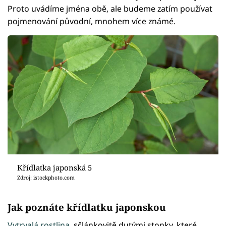
Proto uvádíme jména obě, ale budeme zatím používat
pojmenování původní, mnohem více známé.
Křídlatka japonská 5
Zdroj: istockphoto.com
Jak poznáte křídlatku japonskou
Vytrvalá rostlina
, sčlánkovitě dutými stonky, které