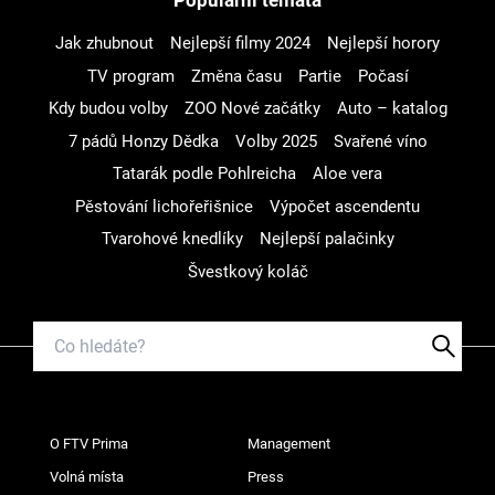
Populární témata
Jak zhubnout
Nejlepší filmy 2024
Nejlepší horory
TV program
Změna času
Partie
Počasí
Kdy budou volby
ZOO Nové začátky
Auto – katalog
7 pádů Honzy Dědka
Volby 2025
Svařené víno
Tatarák podle Pohlreicha
Aloe vera
Pěstování lichořeřišnice
Výpočet ascendentu
Tvarohové knedlíky
Nejlepší palačinky
Švestkový koláč
O FTV Prima
Management
Volná místa
Press