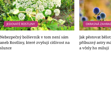
JEDOVATÉ ROSTLINY
OKRASNÁ ZAHRA
Nebezpečný bolševník v tom není sám
Jak pěstovat bělo
aneb Rostliny, které zvyšují citlivost na
příbuzný astry m
slunce
a včely ho milují