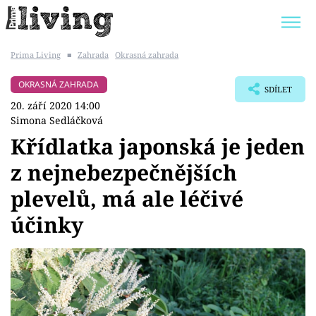
Prima Living
■
Zahrada
Okrasná zahrada
Trendy:
JAK UŠETŘIT
POKOJOVÉ KVĚTINY
OKRASNÁ ZAHRADA
SDÍLET
BYDLENÍ SLAVNÝCH
ZAHRADA
20. září 2020 14:00
Simona Sedláčková
Křídlatka japonská je jeden
z nejnebezpečnějších
Témata
plevelů, má ale léčivé
Bydlení
účinky
Zahrada
Design