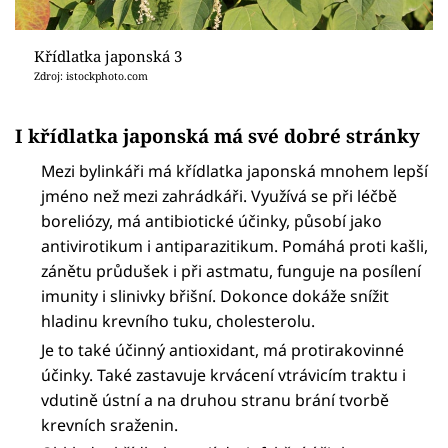
Křídlatka japonská 3
Zdroj: istockphoto.com
I křídlatka japonská má své dobré stránky
Mezi bylinkáři má křídlatka japonská mnohem lepší
jméno než mezi zahrádkáři. Využívá se při léčbě
boreliózy, má antibiotické účinky, působí jako
antivirotikum i antiparazitikum. Pomáhá proti kašli,
zánětu průdušek i při astmatu, funguje na posílení
imunity i slinivky břišní. Dokonce dokáže snížit
hladinu krevního tuku, cholesterolu.
Je to také účinný antioxidant, má protirakovinné
účinky. Také zastavuje krvácení vtrávicím traktu i
vdutině ústní a na druhou stranu brání tvorbě
krevních sraženin.