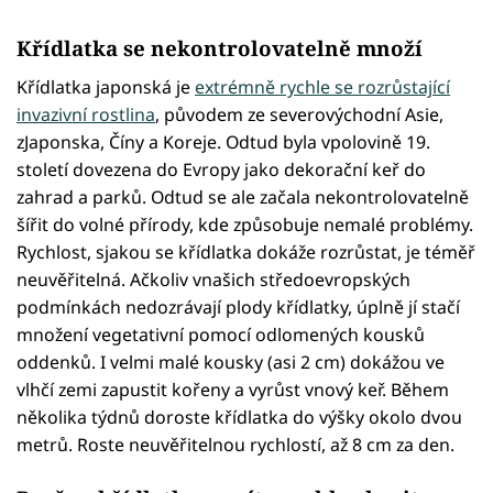
Křídlatka se nekontrolovatelně množí
Křídlatka japonská je
extrémně rychle se rozrůstající
invazivní rostlina
, původem ze severovýchodní Asie,
zJaponska, Číny a Koreje. Odtud byla vpolovině 19.
století dovezena do Evropy jako dekorační keř do
zahrad a parků. Odtud se ale začala nekontrolovatelně
šířit do volné přírody, kde způsobuje nemalé problémy.
Rychlost, sjakou se křídlatka dokáže rozrůstat, je téměř
neuvěřitelná. Ačkoliv vnašich středoevropských
podmínkách nedozrávají plody křídlatky, úplně jí stačí
množení vegetativní pomocí odlomených kousků
oddenků. I velmi malé kousky (asi 2 cm) dokážou ve
vlhčí zemi zapustit kořeny a vyrůst vnový keř. Během
několika týdnů doroste křídlatka do výšky okolo dvou
metrů. Roste neuvěřitelnou rychlostí, až 8 cm za den.