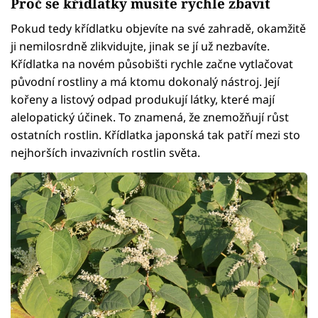
Proč se křídlatky musíte rychle zbavit
Pokud tedy křídlatku objevíte na své zahradě, okamžitě
ji nemilosrdně zlikvidujte, jinak se jí už nezbavíte.
Křídlatka na novém působišti rychle začne vytlačovat
původní rostliny a má ktomu dokonalý nástroj. Její
kořeny a listový odpad produkují látky, které mají
alelopatický účinek. To znamená, že znemožňují růst
ostatních rostlin. Křídlatka japonská tak patří mezi sto
nejhorších invazivních rostlin světa.