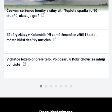
Českem se ženou bouřky a silný vítr. Teplota spadla i o 10
stupňů, ukazuje graf
Záběry zkázy v Kolumbii: Při zemětřesení se zřítil i kostel,
města hlásí desítky mrtvých
V chatce leželo ohořelé tělo. Po požáru u Dobřichovic zasahují
policisté