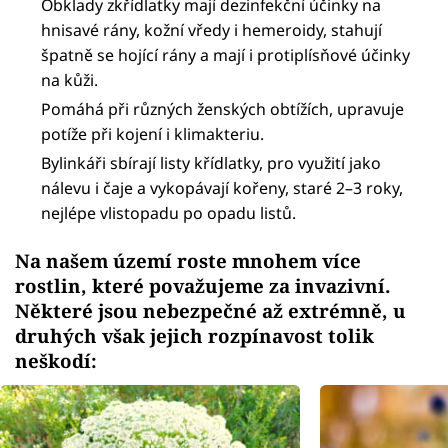
Obklady zkřídlatky mají dezinfekční účinky na
hnisavé rány, kožní vředy i hemeroidy, stahují
špatně se hojící rány a mají i protiplísňové účinky
na kůži.
Pomáhá při různých ženských obtížích, upravuje
potíže při kojení i klimakteriu.
Bylinkáři sbírají listy křídlatky, pro využití jako
nálevu i čaje a vykopávají kořeny, staré 2–3 roky,
nejlépe vlistopadu po opadu listů.
Na našem území roste mnohem více
rostlin, které považujeme za invazivní.
Některé jsou nebezpečné až extrémně, u
druhých však jejich rozpínavost tolik
neškodí: