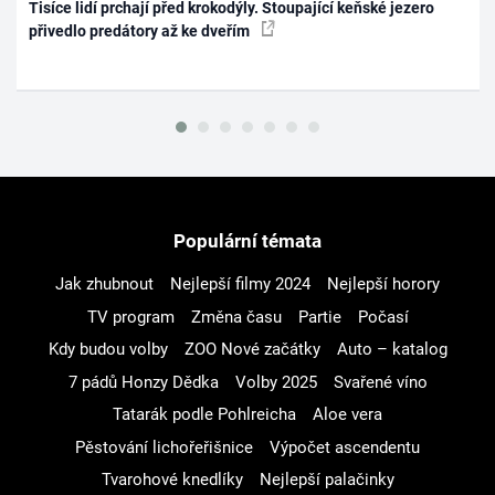
Tisíce lidí prchají před krokodýly. Stoupající keňské jezero
přivedlo predátory až ke dveřím
Populární témata
Jak zhubnout
Nejlepší filmy 2024
Nejlepší horory
TV program
Změna času
Partie
Počasí
Kdy budou volby
ZOO Nové začátky
Auto – katalog
7 pádů Honzy Dědka
Volby 2025
Svařené víno
Tatarák podle Pohlreicha
Aloe vera
Pěstování lichořeřišnice
Výpočet ascendentu
Tvarohové knedlíky
Nejlepší palačinky