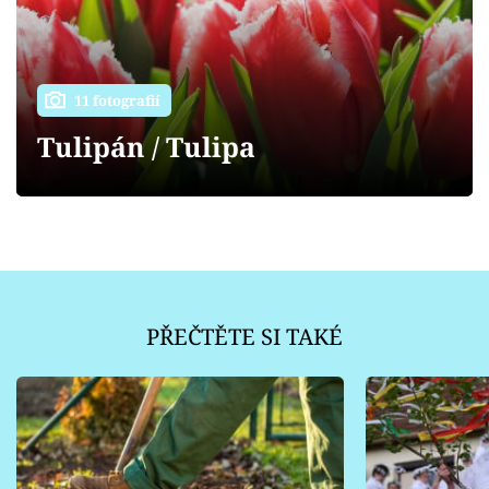
Sledujte prima+
Přihlášení
11 fotografií
Tulipán / Tulipa
Sledujte nás
PŘEČTĚTE SI TAKÉ