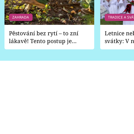
ZAHRADA
TRADICE A SVÁ
Pěstování bez rytí – to zní
Letnice ne
lákavě! Tento postup je
svátky: V n
vhodný jen pro některé
pondělí z
zahrady