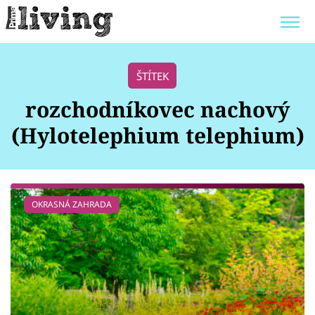
Trendy:
JAK UŠETŘIT
POKOJOVÉ KVĚTINY
ŠTÍTEK
BYDLENÍ SLAVNÝCH
ZAHRADA
rozchodníkovec nachový
(Hylotelephium telephium)
Témata
OKRASNÁ ZAHRADA
Bydlení
Zahrada
Design