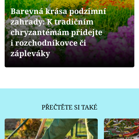
Sledujte prima+
Barevná krása podzimní
Přihlášení
zahrady: K tradičním
chryzantémám přidejte
i rozchodníkovce či
Sledujte nás
zápleváky
PŘEČTĚTE SI TAKÉ