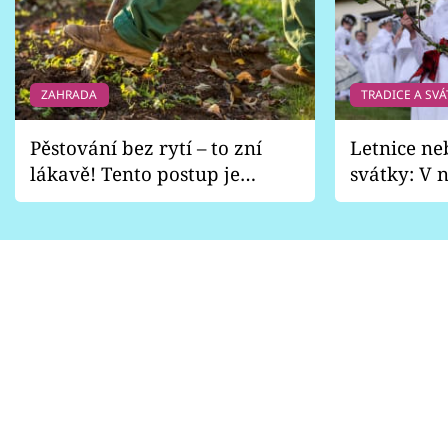
ZAHRADA
TRADICE A SVÁ
Pěstování bez rytí – to zní
Letnice ne
lákavě! Tento postup je
svátky: V n
vhodný jen pro některé
pondělí z
zahrady