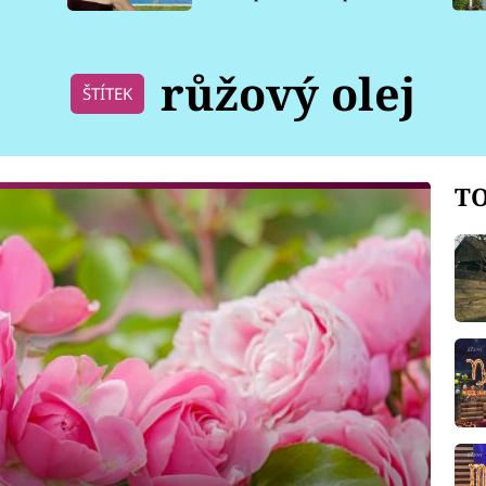
pro psy
růžový olej
ŠTÍTEK
TO