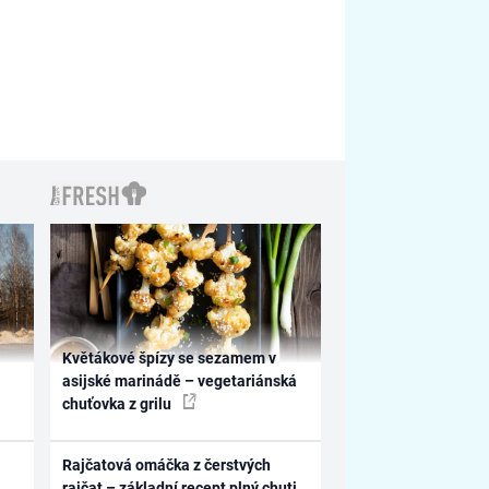
Květákové špízy se sezamem v
asijské marinádě – vegetariánská
chuťovka z grilu
Rajčatová omáčka z čerstvých
rajčat – základní recept plný chuti