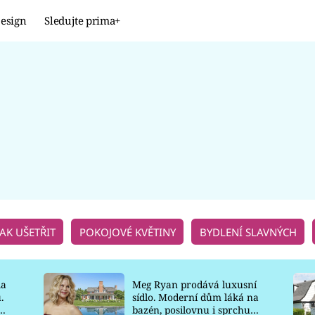
esign
Sledujte prima+
Design
TRENDY
JAK NA TO
PROMĚNY
NAŠE TIPY
JAK UŠETŘIT
POKOJOVÉ KVĚTINY
BYDLENÍ SLAVNÝCH
la
Meg Ryan prodává luxusní
.
sídlo. Moderní dům láká na
o
bazén, posilovnu i sprchu