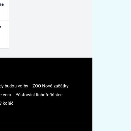
se
é
dy budou volby
ZOO Nové začátky
e vera
Pěstování lichořeřišnice
ý koláč