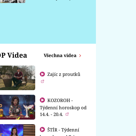
chátrá
P Videa
Všechna videa
Zajíc z proutků
KOZOROH -
Týdenní horoskop od
14.4. - 20.4.
ŠTÍR - Týdenní