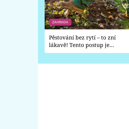
ZAHRADA
Pěstování bez rytí – to zní
lákavě! Tento postup je
vhodný jen pro některé
zahrady