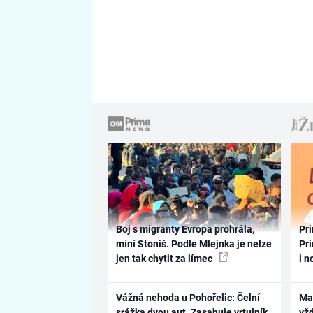
Boj s migranty Evropa prohrála,
Pri
míní Stoniš. Podle Mlejnka je nelze
Pri
jen tak chytit za límec
i n
Vážná nehoda u Pohořelic: Čelní
Ma
srážka dvou aut. Zasahuje vrtulník,
vž