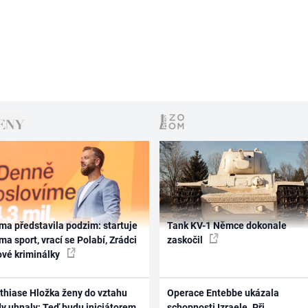
ma představila podzim: startuje
Tank KV-1 Němce dokonale
ma sport, vrací se Polabí, Zrádci
zaskočil
ové kriminálky
thiase Hložka ženy do vztahu
Operace Entebbe ukázala
dy uhnaly: Teď budu iniciátorem
schopnosti Izraele. Při