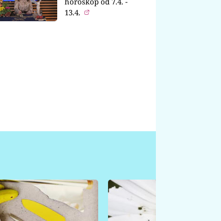
horoskop od 7.4. -
13.4.