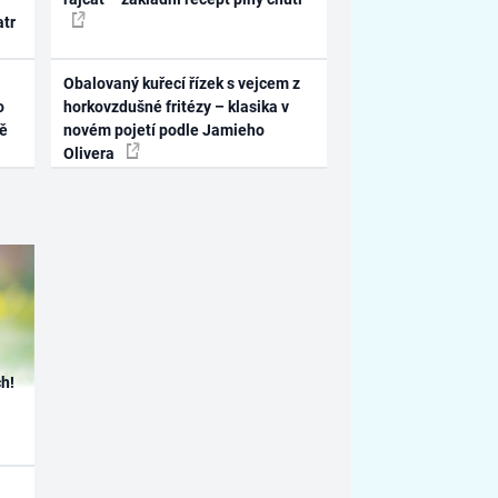
atr
Obalovaný kuřecí řízek s vejcem z
o
horkovzdušné fritézy – klasika v
ně
novém pojetí podle Jamieho
Olivera
h!