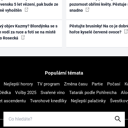
vensku 5 let vězení, pak bude ze
pozornost obřími květy. Pěstuje 
mě vyhoštěn
snadno
vý objev Kazmy? Blondýnka se s
Pěstujte brusinky! Na co je dobr
 vodí za ruce a fotí se na místě
hořce kyselé červené ovoce?
ko Rosecká
Populární témata
Nejlepší horory
TV program
Změna času
Partie
Počasí
K
Dědka
Volby 2025
Svařené víno
Tatarák podle Pohlreicha
Alo
t ascendentu
Tvarohové knedlíky
Nejlepší palačinky
Švestkov