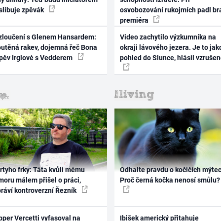
 slibuje zpěvák
osvobozování rukojmích padl br
premiéra
zloučení s Glenem Hansardem:
Video zachytilo výzkumníka na
outěná rakev, dojemná řeč Bona
okraji lávového jezera. Je to jak
zpěv Irglové s Vedderem
pohled do Slunce, hlásil vzruše
rtyho frky: Táta kvůli mému
Odhalte pravdu o kočičích mýtec
oru málem přišel o práci,
Proč černá kočka nenosí smůlu?
práví kontroverzní Řezník
per Vercetti vyfasoval na
Ibišek americký přitahuje