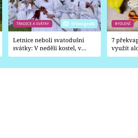
TRADICE A SVÁTKY
BYDLENÍ
10 fotografií
Letnice neboli svatodušní
7 překva
svátky: V neděli kostel, v
využít al
pondělí zábava
Nabrousí
nádobí