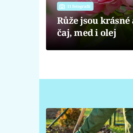
11 fotografií
Růže jsou krásné a
čaj, med i olej