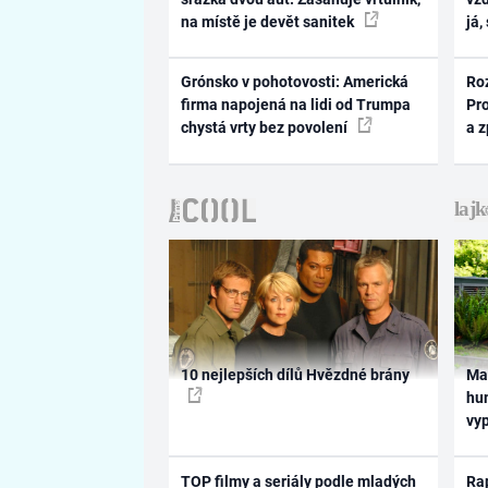
na místě je devět sanitek
já,
Grónsko v pohotovosti: Americká
Ro
firma napojená na lidi od Trumpa
Pr
chystá vrty bez povolení
a 
10 nejlepších dílů Hvězdné brány
Ma
hum
vy
TOP filmy a seriály podle mladých
Rap