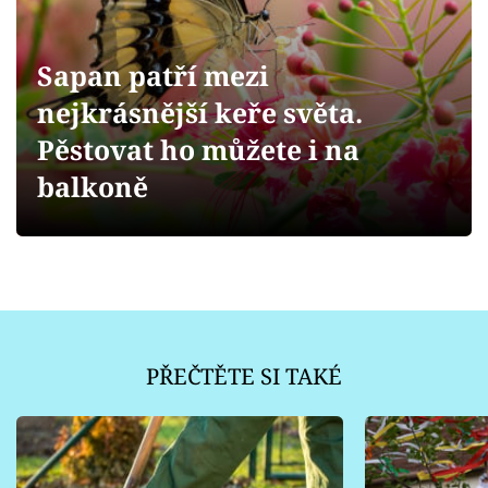
Sledujte prima+
Přihlášení
Sapan patří mezi
nejkrásnější keře světa.
Pěstovat ho můžete i na
Sledujte nás
balkoně
PŘEČTĚTE SI TAKÉ