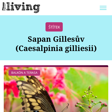
Trendy:
JAK UŠETŘIT
POKOJOVÉ KVĚTINY
ŠTÍTEK
BYDLENÍ SLAVNÝCH
ZAHRADA
Sapan Gillesův
(Caesalpinia gilliesii)
Témata
BALKÓN A TERASA
Bydlení
Zahrada
Design