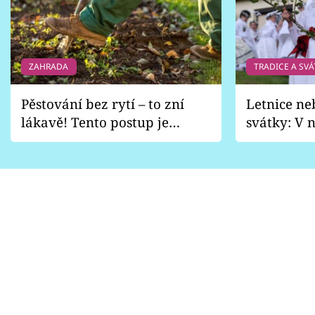
ZAHRADA
TRADICE A SVÁ
Pěstování bez rytí – to zní
Letnice ne
lákavě! Tento postup je
svátky: V n
vhodný jen pro některé
pondělí z
zahrady