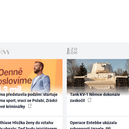
ma představila podzim: startuje
Tank KV-1 Němce dokonale
ma sport, vrací se Polabí, Zrádci
zaskočil
ové kriminálky
thiase Hložka ženy do vztahu
Operace Entebbe ukázala
dy uhnaly: Teď budu iniciátorem
schopnosti Izraele. Při