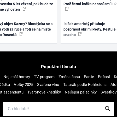
vensku 5 let vězení, pak bude ze
Proč černá kočka nenosí smůlu?
mě vyhoštěn
vý objev Kazmy? Blondýnka se s
Ibišek americký přitahuje
 vodí za ruce a fotí se na místě
pozornost obřími květy. Pěstuje 
ko Rosecká
snadno
Populární témata
Nejlepší horory
TV program
Změna času
Partie
Počasí
K
Dědka
Volby 2025
Svařené víno
Tatarák podle Pohlreicha
Alo
t ascendentu
Tvarohové knedlíky
Nejlepší palačinky
Švestkov