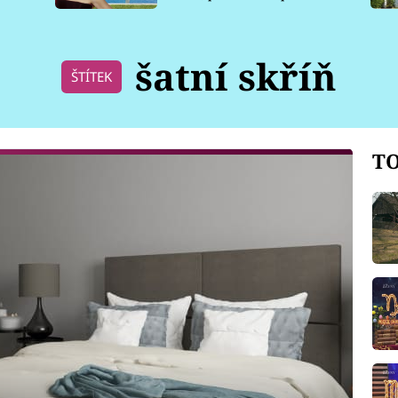
pro psy
šatní skříň
ŠTÍTEK
TO