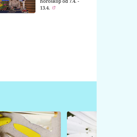
horoskop od 7.4. -
13.4.