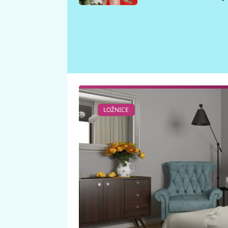
požáru
LOŽNICE