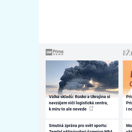
Válka skladů: Rusko a Ukrajina si
Pri
navzájem ničí logistická centra,
Pri
k míru to ale nevede
i n
Smutná zpráva pro svět sportu:
Ma
Zemřel pětinásobný šampion NBA.
vž