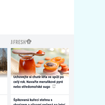
Uchovejte si chutě léta ve spíži po
celý rok. Navařte meruňkové pyré
nebo středomořské sugo
Špikovaná kuřecí stehna s
chorizem a olivami pečená na letní