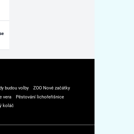
se
dy budou volby
ZOO Nové začátky
e vera
Pěstování lichořeřišnice
ý koláč