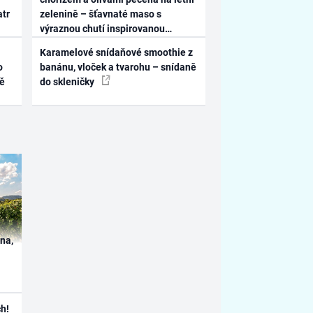
atr
zelenině – šťavnaté maso s
výraznou chutí inspirovanou
Španělskem
Karamelové snídaňové smoothie z
o
banánu, vloček a tvarohu – snídaně
ně
do skleničky
ína,
h!