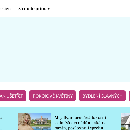
esign
Sledujte prima+
Design
TRENDY
JAK NA TO
PROMĚNY
NAŠE TIPY
JAK UŠETŘIT
POKOJOVÉ KVĚTINY
BYDLENÍ SLAVNÝCH
la
Meg Ryan prodává luxusní
.
sídlo. Moderní dům láká na
o
bazén, posilovnu i sprchu