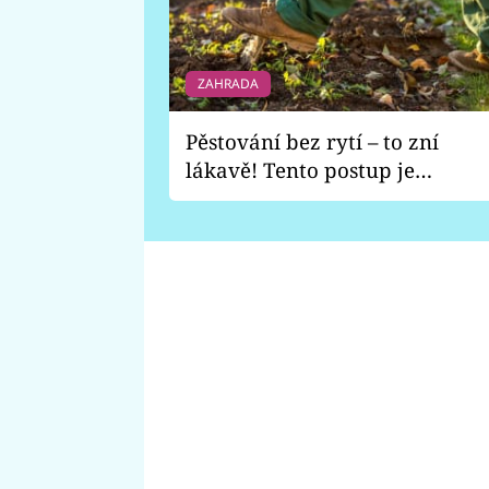
ZAHRADA
Pěstování bez rytí – to zní
lákavě! Tento postup je
vhodný jen pro některé
zahrady