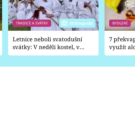
TRADICE A SVÁTKY
BYDLENÍ
10 fotografií
Letnice neboli svatodušní
7 překva
svátky: V neděli kostel, v
využít al
pondělí zábava
Nabrousí
nádobí