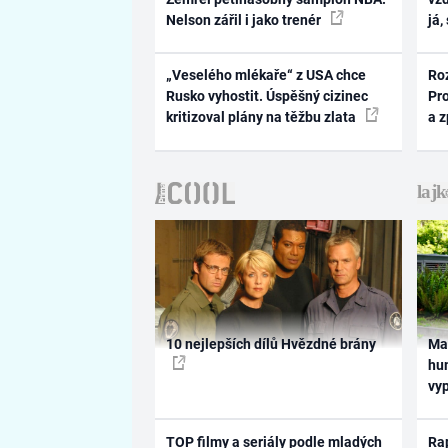
Nelson zářil i jako trenér
já,
„Veselého mlékaře“ z USA chce
Ro
Rusko vyhostit. Úspěšný cizinec
Pr
kritizoval plány na těžbu zlata
a 
10 nejlepších dílů Hvězdné brány
Ma
hum
vy
TOP filmy a seriály podle mladých
Rap