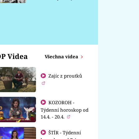
chátrá
P Videa
Všechna videa
Zajíc z proutků
KOZOROH -
Týdenní horoskop od
14.4. - 20.4.
ŠTÍR - Týdenní