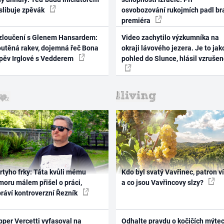
 slibuje zpěvák
osvobozování rukojmích padl br
premiéra
zloučení s Glenem Hansardem:
Video zachytilo výzkumníka na
outěná rakev, dojemná řeč Bona
okraji lávového jezera. Je to jak
zpěv Irglové s Vedderem
pohled do Slunce, hlásil vzruše
rtyho frky: Táta kvůli mému
Kdo byl svatý Vavřinec, patron v
oru málem přišel o práci,
a co jsou Vavřincovy slzy?
práví kontroverzní Řezník
per Vercetti vyfasoval na
Odhalte pravdu o kočičích mýtec