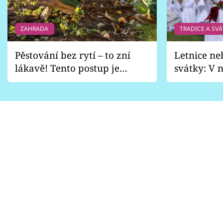
ZAHRADA
TRADICE A SVÁ
Pěstování bez rytí – to zní
Letnice ne
lákavě! Tento postup je
svátky: V n
vhodný jen pro některé
pondělí z
zahrady