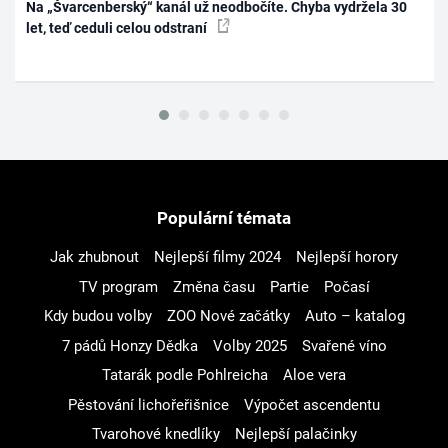
Na „Švarcenberský“ kanál už neodbočíte. Chyba vydržela 30
let, teď ceduli celou odstraní
Populární témata
Jak zhubnout
Nejlepší filmy 2024
Nejlepší horory
TV program
Změna času
Partie
Počasí
Kdy budou volby
ZOO Nové začátky
Auto – katalog
7 pádů Honzy Dědka
Volby 2025
Svařené víno
Tatarák podle Pohlreicha
Aloe vera
Pěstování lichořeřišnice
Výpočet ascendentu
Tvarohové knedlíky
Nejlepší palačinky