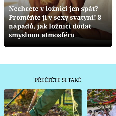
Sledujte prima+
Nechcete v ložnici jen spát?
Proměňte ji v sexy svatyni! 8
Přihlášení
nápadů, jak ložnici dodat
smyslnou atmosféru
Sledujte nás
PŘEČTĚTE SI TAKÉ