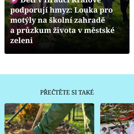
Sledujte prima+
podporují hmyz: Louka pro
motýly na školní zahradě
Přihlášení
a průzkum života v městské
zeleni
Sledujte nás
PŘEČTĚTE SI TAKÉ