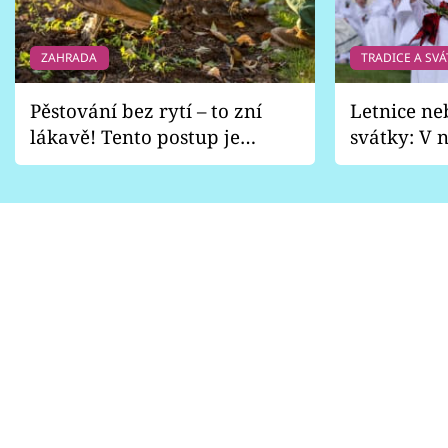
ZAHRADA
TRADICE A SVÁ
Pěstování bez rytí – to zní
Letnice ne
lákavě! Tento postup je
svátky: V n
vhodný jen pro některé
pondělí z
zahrady