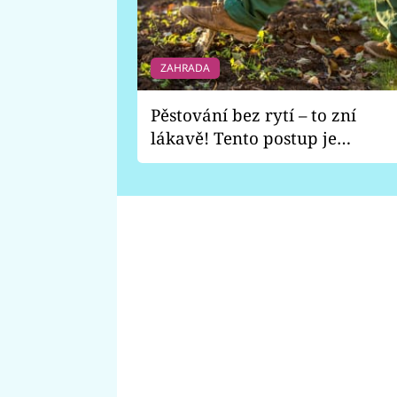
ZAHRADA
Pěstování bez rytí – to zní
lákavě! Tento postup je
vhodný jen pro některé
zahrady