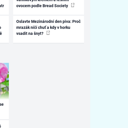
atr
ovocem podle Bread Society
Oslavte Mezinárodní den piva: Proč
o
mrazák ničí chuť a kdy v horku
ně
vsadit na šnyt?
se
é