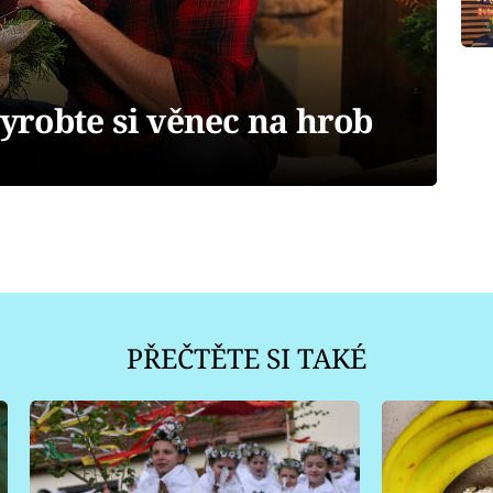
vyrobte si věnec na hrob
PŘEČTĚTE SI TAKÉ