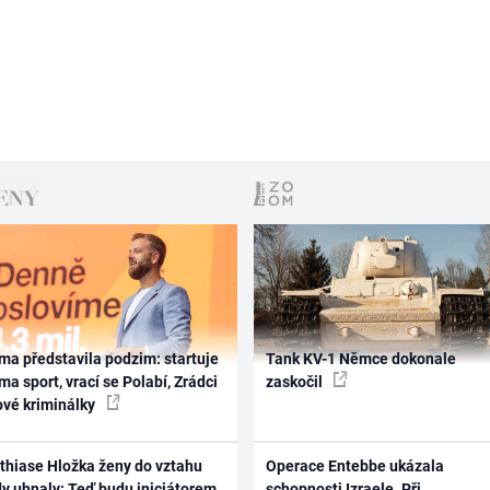
ma představila podzim: startuje
Tank KV-1 Němce dokonale
ma sport, vrací se Polabí, Zrádci
zaskočil
ové kriminálky
thiase Hložka ženy do vztahu
Operace Entebbe ukázala
dy uhnaly: Teď budu iniciátorem
schopnosti Izraele. Při