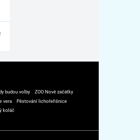
dy budou volby
ZOO Nové začátky
e vera
Pěstování lichořeřišnice
ý koláč