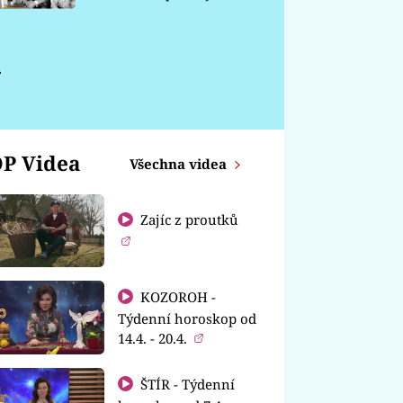
chátrá
y
P Videa
Všechna videa
Zajíc z proutků
KOZOROH -
Týdenní horoskop od
14.4. - 20.4.
ŠTÍR - Týdenní