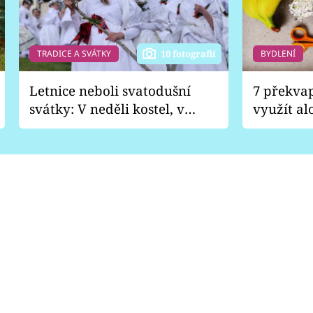
TRADICE A SVÁTKY
BYDLENÍ
10 fotografií
Letnice neboli svatodušní
7 překva
svátky: V neděli kostel, v
využít al
pondělí zábava
Nabrousí
nádobí