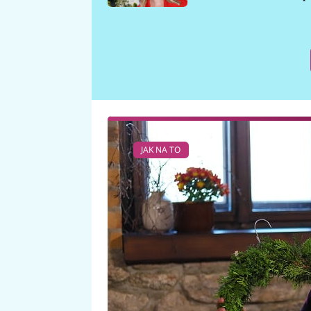
požáru
JAK NA TO