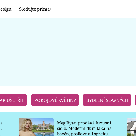
esign
Sledujte prima+
Design
TRENDY
JAK NA TO
PROMĚNY
NAŠE TIPY
JAK UŠETŘIT
POKOJOVÉ KVĚTINY
BYDLENÍ SLAVNÝCH
la
Meg Ryan prodává luxusní
.
sídlo. Moderní dům láká na
o
bazén, posilovnu i sprchu