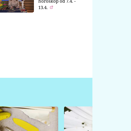
horoskop od 7.4. -
13.4.