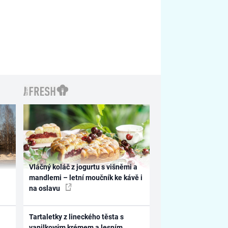
Vláčný koláč z jogurtu s višněmi a
mandlemi – letní moučník ke kávě i
na oslavu
Tartaletky z lineckého těsta s
vanilkovým krémem a lesním