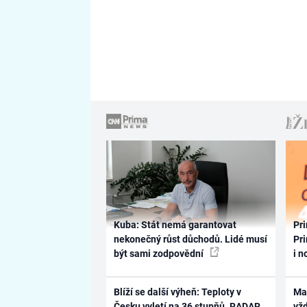
Kuba: Stát nemá garantovat
Pri
nekonečný růst důchodů. Lidé musí
Pri
být sami zodpovědní
i n
Blíží se další výheň: Teploty v
Ma
Česku vyletí na 36 stupňů. RADAR
vž