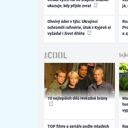
ukazuje, kdy přijde zvrat
já,
Ohnivý úder v týlu: Ukrajinci
Ro
ochromili rafinérie, útok v Kyjevě si
Pr
vyžádal i život dítěte
a 
10 nejlepších dílů Hvězdné brány
Ma
hum
vy
TOP filmy a seriály podle mladých
Rap