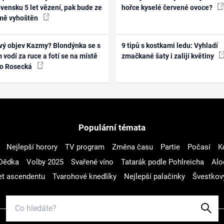
vensku 5 let vězení, pak bude ze
hořce kyselé červené ovoce?
mě vyhoštěn
vý objev Kazmy? Blondýnka se s
9 tipů s kostkami ledu: Vyhladí
 vodí za ruce a fotí se na místě
zmačkané šaty i zalijí květiny
ko Rosecká
Populární témata
Nejlepší horory
TV program
Změna času
Partie
Počasí
K
Dědka
Volby 2025
Svařené víno
Tatarák podle Pohlreicha
Alo
t ascendentu
Tvarohové knedlíky
Nejlepší palačinky
Švestkov