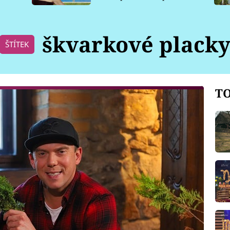
pro psy
škvarkové plack
ŠTÍTEK
TO