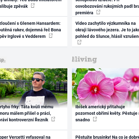
 slibuje zpěvák
osvobozování rukojmích padl br
premiéra
zloučení s Glenem Hansardem:
Video zachytilo výzkumníka na
outěná rakev, dojemná řeč Bona
okraji lávového jezera. Je to jak
zpěv Irglové s Vedderem
pohled do Slunce, hlásil vzruše
rtyho frky: Táta kvůli mému
Ibišek americký přitahuje
oru málem přišel o práci,
pozornost obřími květy. Pěstuje 
práví kontroverzní Řezník
snadno
per Vercetti vyfasoval na
Pěstujte brusinky! Na co je dobr