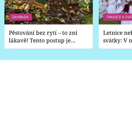
ZAHRADA
TRADICE A SVÁ
Pěstování bez rytí – to zní
Letnice ne
lákavě! Tento postup je
svátky: V n
vhodný jen pro některé
pondělí z
zahrady