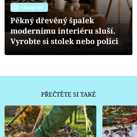
Sledujte prima+
6 fotografií
Pěkný dřevěný špalek
Přihlášení
modernímu interiéru sluší.
Vyrobte si stolek nebo polici
Sledujte nás
PŘEČTĚTE SI TAKÉ