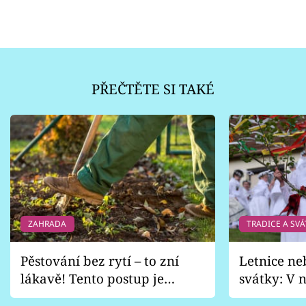
PŘEČTĚTE SI TAKÉ
ZAHRADA
TRADICE A SVÁ
Pěstování bez rytí – to zní
Letnice ne
lákavě! Tento postup je
svátky: V n
vhodný jen pro některé
pondělí z