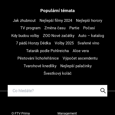
Populární témata
Jak zhubnout
Nejlepší filmy 2024
Nejlepší horory
TV program
Změna času
Partie
Počasí
Kdy budou volby
ZOO Nové začátky
Auto – katalog
7 pádů Honzy Dědka
Volby 2025
Svařené víno
Tatarák podle Pohlreicha
Aloe vera
Pěstování lichořeřišnice
Výpočet ascendentu
Tvarohové knedlíky
Nejlepší palačinky
Švestkový koláč
O FTV Prima
Management