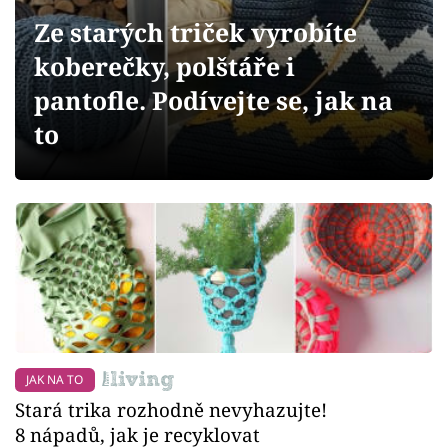
Sledujte prima+
Ze starých triček vyrobíte
koberečky, polštáře i
Přihlášení
pantofle. Podívejte se, jak na
to
Sledujte nás
JAK NA TO
Stará trika rozhodně nevyhazujte!
8 nápadů, jak je recyklovat