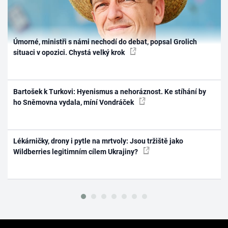
Úmorné, ministři s námi nechodí do debat, popsal Grolich
situaci v opozici. Chystá velký krok
Bartošek k Turkovi: Hyenismus a nehoráznost. Ke stíhání by
ho Sněmovna vydala, míní Vondráček
Lékárničky, drony i pytle na mrtvoly: Jsou tržiště jako
Wildberries legitimním cílem Ukrajiny?