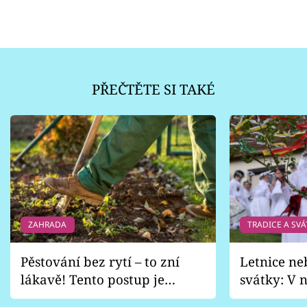
PŘEČTĚTE SI TAKÉ
ZAHRADA
TRADICE A SVÁ
Pěstování bez rytí – to zní
Letnice ne
lákavě! Tento postup je
svátky: V n
vhodný jen pro některé
pondělí z