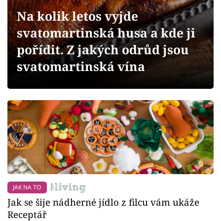
Sledujte prima+
Na kolik letos vyjde
svatomartinská husa a kde ji
Přihlášení
pořídit. Z jakých odrůd jsou
svatomartinská vína
Sledujte nás
JAK NA TO
Jak se šije nádherné jídlo z filcu vám ukáže
Receptář