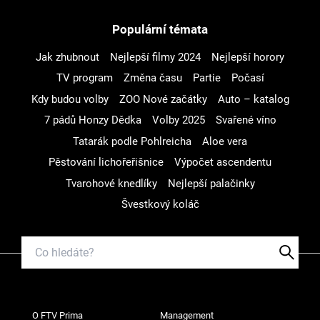
Populární témata
Jak zhubnout
Nejlepší filmy 2024
Nejlepší horory
TV program
Změna času
Partie
Počasí
Kdy budou volby
ZOO Nové začátky
Auto – katalog
7 pádů Honzy Dědka
Volby 2025
Svařené víno
Tatarák podle Pohlreicha
Aloe vera
Pěstování lichořeřišnice
Výpočet ascendentu
Tvarohové knedlíky
Nejlepší palačinky
Švestkový koláč
O FTV Prima
Management