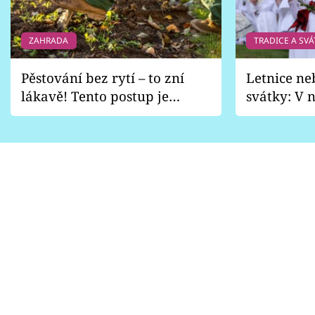
ZAHRADA
TRADICE A SVÁ
Pěstování bez rytí – to zní
Letnice ne
lákavě! Tento postup je
svátky: V n
vhodný jen pro některé
pondělí z
zahrady