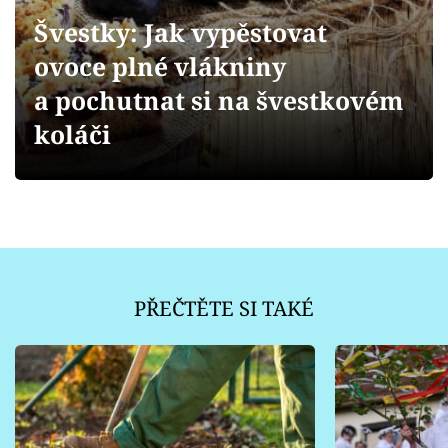
Sledujte prima+
Švestky: Jak vypěstovat
ovoce plné vlákniny
Přihlášení
a pochutnat si na švestkovém
koláči
Sledujte nás
PŘEČTĚTE SI TAKÉ