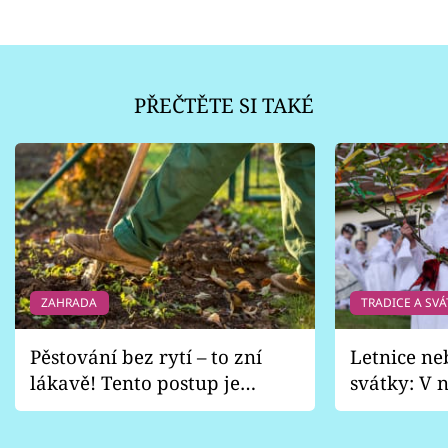
PŘEČTĚTE SI TAKÉ
ZAHRADA
TRADICE A SVÁ
Pěstování bez rytí – to zní
Letnice ne
lákavě! Tento postup je
svátky: V n
vhodný jen pro některé
pondělí z
zahrady