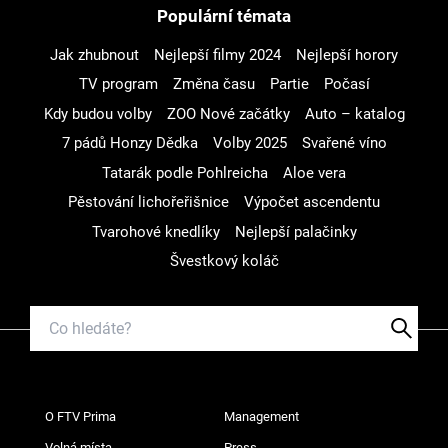
Populární témata
Jak zhubnout
Nejlepší filmy 2024
Nejlepší horory
TV program
Změna času
Partie
Počasí
Kdy budou volby
ZOO Nové začátky
Auto – katalog
7 pádů Honzy Dědka
Volby 2025
Svařené víno
Tatarák podle Pohlreicha
Aloe vera
Pěstování lichořeřišnice
Výpočet ascendentu
Tvarohové knedlíky
Nejlepší palačinky
Švestkový koláč
O FTV Prima
Management
Volná místa
Press