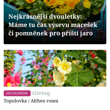
Sledujte prima+
Nejkrásnější dvouletky:
Přihlášení
Máme tu čas výsevu macešek
či pomněnek pro příští jaro
Sledujte nás
ENCYKLOPEDIE
Topolovka / Althea rosea