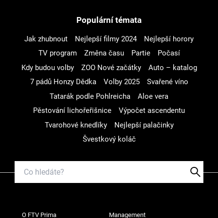
Populární témata
Jak zhubnout
Nejlepší filmy 2024
Nejlepší horory
TV program
Změna času
Partie
Počasí
Kdy budou volby
ZOO Nové začátky
Auto – katalog
7 pádů Honzy Dědka
Volby 2025
Svařené víno
Tatarák podle Pohlreicha
Aloe vera
Pěstování lichořeřišnice
Výpočet ascendentu
Tvarohové knedlíky
Nejlepší palačinky
Švestkový koláč
O FTV Prima
Management