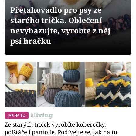
Sledujte prima+
Přetahovadlo pro psy ze
starého trička. Oblečení
Přihlášení
nevyhazujte, vyrobte z něj
psí hračku
Sledujte nás
JAK NA TO
Ze starých triček vyrobíte koberečky,
polštáře i pantofle. Podívejte se, jak na to