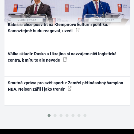
Babiš si chce posvítit na Klempířovu kulturní politiku.
Samozřejmě budu reagovat, uvedl
Válka skladů: Rusko a Ukrajina si navzájem ničí logistická
centra, k míru to ale nevede
Smutná zpráva pro svět sportu: Zemřel pětinásobný šampion
NBA. Nelson zářil i jako trenér