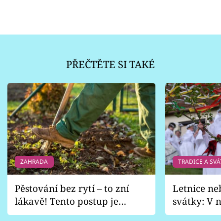
PŘEČTĚTE SI TAKÉ
ZAHRADA
TRADICE A SVÁ
Pěstování bez rytí – to zní
Letnice ne
lákavě! Tento postup je
svátky: V n
vhodný jen pro některé
pondělí z