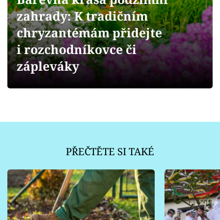
Sledujte prima+
zahrady: K tradičním
chryzantémám přidejte
Přihlášení
i rozchodníkovce či
zápleváky
Sledujte nás
PŘEČTĚTE SI TAKÉ