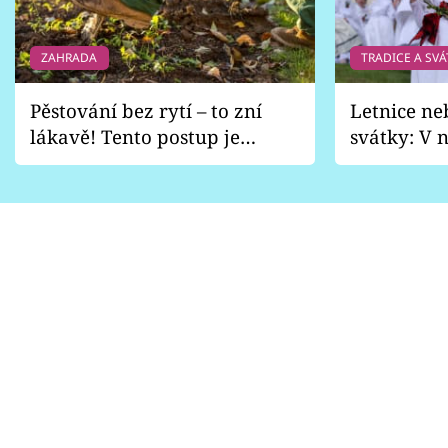
ZAHRADA
TRADICE A SVÁ
Pěstování bez rytí – to zní
Letnice ne
lákavě! Tento postup je
svátky: V n
vhodný jen pro některé
pondělí z
zahrady