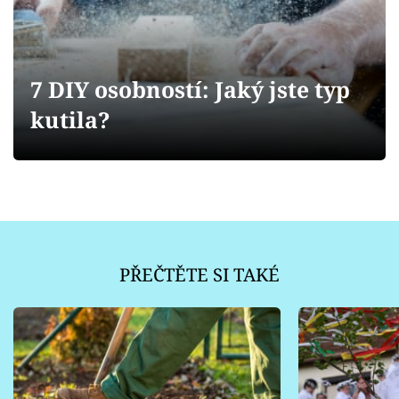
Sledujte prima+
Přihlášení
7 DIY osobností: Jaký jste typ
kutila?
Sledujte nás
PŘEČTĚTE SI TAKÉ