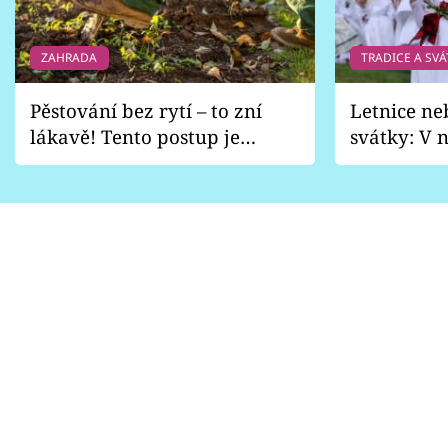
ZAHRADA
TRADICE A SVÁ
Pěstování bez rytí – to zní
Letnice ne
lákavě! Tento postup je
svátky: V n
vhodný jen pro některé
pondělí z
zahrady