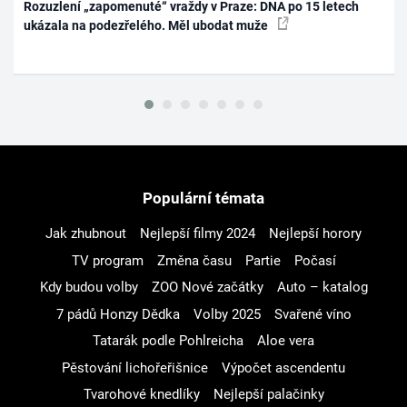
Rozuzlení „zapomenuté“ vraždy v Praze: DNA po 15 letech
ukázala na podezřelého. Měl ubodat muže
Populární témata
Jak zhubnout
Nejlepší filmy 2024
Nejlepší horory
TV program
Změna času
Partie
Počasí
Kdy budou volby
ZOO Nové začátky
Auto – katalog
7 pádů Honzy Dědka
Volby 2025
Svařené víno
Tatarák podle Pohlreicha
Aloe vera
Pěstování lichořeřišnice
Výpočet ascendentu
Tvarohové knedlíky
Nejlepší palačinky