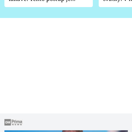
vhodný jen pro některé
pondělí z
zahrady