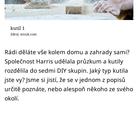
Sledujte prima+
Přihlášení
kutil 1
Zdroj: istock.com
Sledujte nás
Rádi děláte vše kolem domu a zahrady sami?
Společnost Harris udělala průzkum a kutily
rozdělila do sedmi DIY skupin. Jaký typ kutila
jste vy? Jsme si jistí, že se v jednom z popisů
určitě poznáte, nebo alespoň někoho ze svého
okolí.