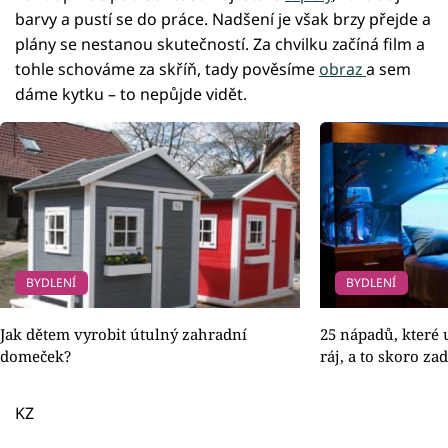
barvy a pustí se do práce. Nadšení je však brzy přejde a
plány se nestanou skutečností. Za chvilku začíná film a
tohle schováme za skříň, tady pověsíme
obraz
a sem
dáme kytku – to nepůjde vidět.
BYDLENÍ
BYDLENÍ
Jak dětem vyrobit útulný zahradní
25 nápadů, které 
domeček?
ráj, a to skoro z
KZ