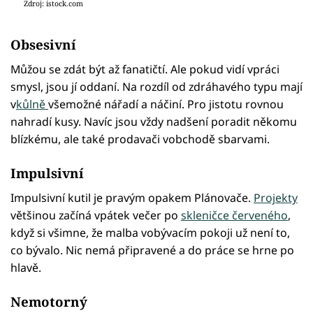
Zdroj: istock.com
Obsesivní
Můžou se zdát být až fanatičtí. Ale pokud vidí vpráci
smysl, jsou jí oddaní. Na rozdíl od zdráhavého typu mají
v
kůlně
všemožné nářadí a náčiní. Pro jistotu rovnou
nahradí kusy. Navíc jsou vždy nadšení poradit někomu
blízkému, ale také prodavači vobchodě sbarvami.
Impulsivní
Impulsivní kutil je pravým opakem Plánovače.
Projekty
většinou začíná vpátek večer po
skleničce červeného
,
když si všimne, že malba vobývacím pokoji už není to,
co bývalo. Nic nemá připravené a do práce se hrne po
hlavě.
Nemotorný