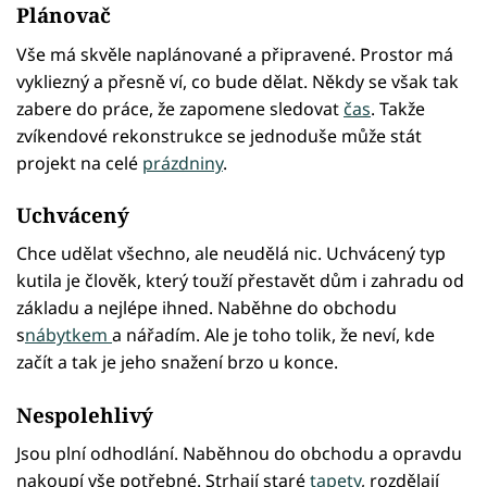
Plánovač
Vše má skvěle naplánované a připravené. Prostor má
vykliezný a přesně ví, co bude dělat. Někdy se však tak
zabere do práce, že zapomene sledovat
čas
. Takže
zvíkendové rekonstrukce se jednoduše může stát
projekt na celé
prázdniny
.
Uchvácený
Chce udělat všechno, ale neudělá nic. Uchvácený typ
kutila je člověk, který touží přestavět dům i zahradu od
základu a nejlépe ihned. Naběhne do obchodu
s
nábytkem
a nářadím. Ale je toho tolik, že neví, kde
začít a tak je jeho snažení brzo u konce.
Nespolehlivý
Jsou plní odhodlání. Naběhnou do obchodu a opravdu
nakoupí vše potřebné. Strhají staré
tapety
, rozdělají