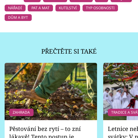
NÁŘADÍ
PAT A MAT
KUTILSTVÍ
TYP OSOBNOSTI
DŮM A BYT
PŘEČTĚTE SI TAKÉ
ZAHRADA
TRADICE A SVÁ
Pěstování bez rytí – to zní
Letnice ne
lákavě! Tento postup je
svátky: V n