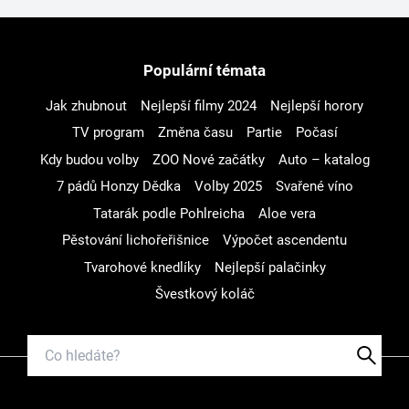
Populární témata
Jak zhubnout
Nejlepší filmy 2024
Nejlepší horory
TV program
Změna času
Partie
Počasí
Kdy budou volby
ZOO Nové začátky
Auto – katalog
7 pádů Honzy Dědka
Volby 2025
Svařené víno
Tatarák podle Pohlreicha
Aloe vera
Pěstování lichořeřišnice
Výpočet ascendentu
Tvarohové knedlíky
Nejlepší palačinky
Švestkový koláč