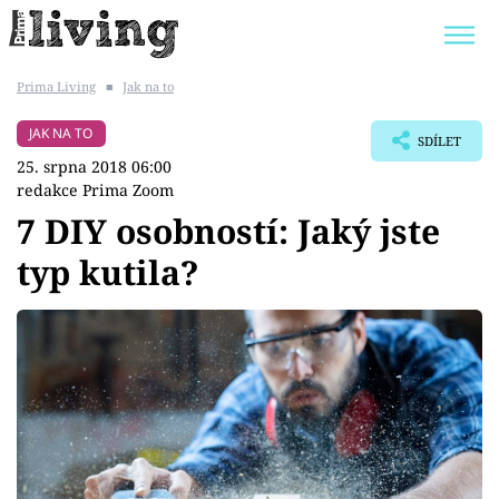
Prima Living
■
Jak na to
Trendy:
JAK UŠETŘIT
POKOJOVÉ KVĚTINY
JAK NA TO
SDÍLET
BYDLENÍ SLAVNÝCH
ZAHRADA
25. srpna 2018 06:00
redakce Prima Zoom
7 DIY osobností: Jaký jste
typ kutila?
Témata
Bydlení
Zahrada
Design