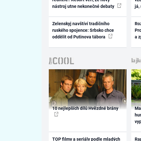
nástroj utne nekonečné debaty
já,
Zelenskyj navštíví tradičního
Ro
ruského spojence: Srbsko chce
Pr
oddělit od Putinova tábora
a 
10 nejlepších dílů Hvězdné brány
Ma
hum
vy
TOP filmy a seriály podle mladých
Rap