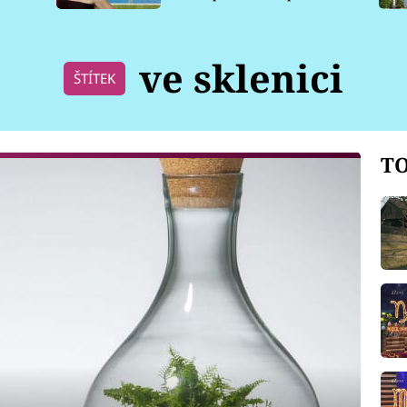
pro psy
ve sklenici
ŠTÍTEK
TO