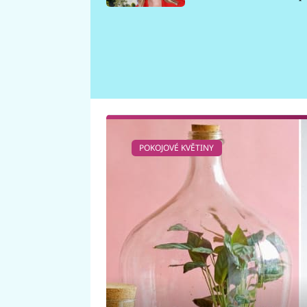
požáru
POKOJOVÉ KVĚTINY