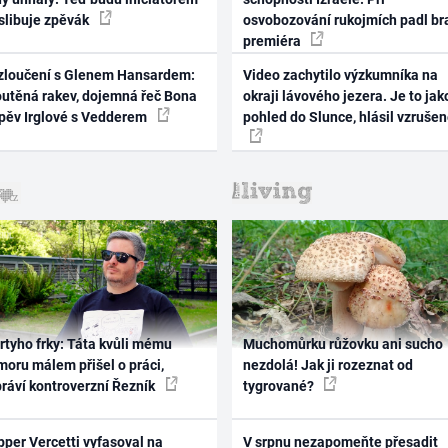
 slibuje zpěvák
osvobozování rukojmích padl br
premiéra
zloučení s Glenem Hansardem:
Video zachytilo výzkumníka na
outěná rakev, dojemná řeč Bona
okraji lávového jezera. Je to jak
zpěv Irglové s Vedderem
pohled do Slunce, hlásil vzruše
rtyho frky: Táta kvůli mému
Muchomůrku růžovku ani sucho
oru málem přišel o práci,
nezdolá! Jak ji rozeznat od
práví kontroverzní Řezník
tygrované?
per Vercetti vyfasoval na
V srpnu nezapomeňte přesadit