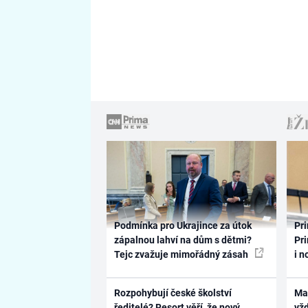
Podmínka pro Ukrajince za útok
Pri
zápalnou lahví na dům s dětmi?
Pri
Tejc zvažuje mimořádný zásah
i n
Rozpohybují české školství
Ma
ředitelé? Resort věří, že nový
vž