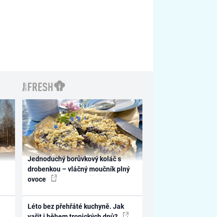
Jednoduchý borůvkový koláč s
drobenkou – vláčný moučník plný
ovoce
Léto bez přehřáté kuchyně. Jak
vařit i během tropických dnů?