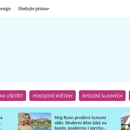
esign
Sledujte prima+
Design
TRENDY
JAK NA TO
PROMĚNY
NAŠE TIPY
JAK UŠETŘIT
POKOJOVÉ KVĚTINY
BYDLENÍ SLAVNÝCH
la
Meg Ryan prodává luxusní
.
sídlo. Moderní dům láká na
o
bazén, posilovnu i sprchu