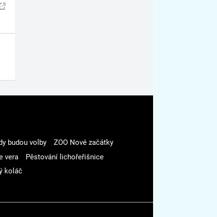
dy budou volby
ZOO Nové začátky
e vera
Pěstování lichořeřišnice
ý koláč