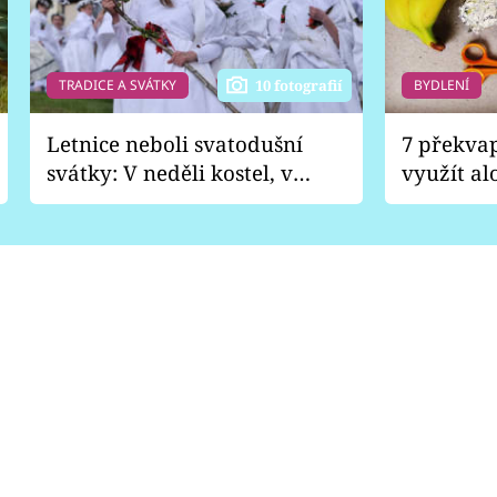
TRADICE A SVÁTKY
BYDLENÍ
10 fotografií
Letnice neboli svatodušní
7 překva
svátky: V neděli kostel, v
využít al
pondělí zábava
Nabrousí
nádobí