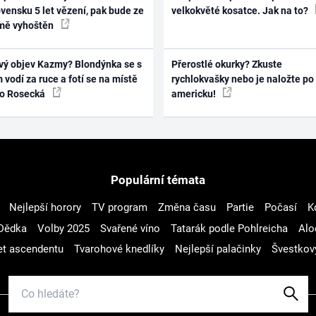
vensku 5 let vězení, pak bude ze
velkokvěté kosatce. Jak na to?
mě vyhoštěn
vý objev Kazmy? Blondýnka se s
Přerostlé okurky? Zkuste
 vodí za ruce a fotí se na místě
rychlokvašky nebo je naložte po
ko Rosecká
americku!
Populární témata
Nejlepší horory
TV program
Změna času
Partie
Počasí
K
Dědka
Volby 2025
Svařené víno
Tatarák podle Pohlreicha
Alo
t ascendentu
Tvarohové knedlíky
Nejlepší palačinky
Švestkov