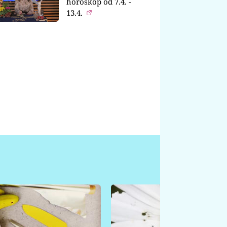
horoskop od 7.4. -
13.4.