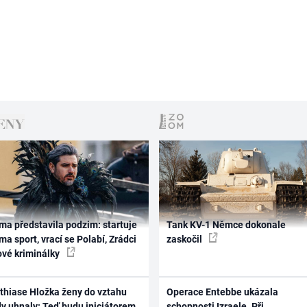
ma představila podzim: startuje
Tank KV-1 Němce dokonale
ma sport, vrací se Polabí, Zrádci
zaskočil
ové kriminálky
thiase Hložka ženy do vztahu
Operace Entebbe ukázala
dy uhnaly: Teď budu iniciátorem
schopnosti Izraele. Při