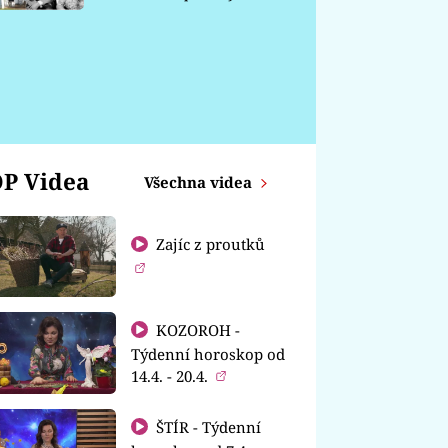
chátrá
P Videa
Všechna videa
Zajíc z proutků
KOZOROH -
Týdenní horoskop od
14.4. - 20.4.
ŠTÍR - Týdenní