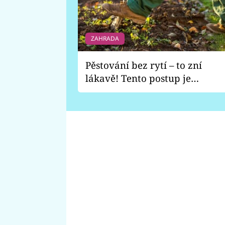
ZAHRADA
Pěstování bez rytí – to zní
lákavě! Tento postup je
vhodný jen pro některé
zahrady