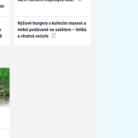
atr
Rýžové burgery s kuřecím masem a
o
mrkví podávané se salátem – lehká
ně
a chutná večeře