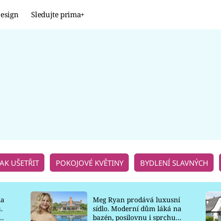
esign
Sledujte prima+
Design
TRENDY
JAK NA TO
PROMĚNY
NAŠE TIPY
JAK UŠETŘIT
POKOJOVÉ KVĚTINY
BYDLENÍ SLAVNÝCH
la
Meg Ryan prodává luxusní
.
sídlo. Moderní dům láká na
o
bazén, posilovnu i sprchu