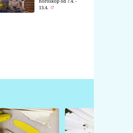
horoskop od 7.4. -
13.4.