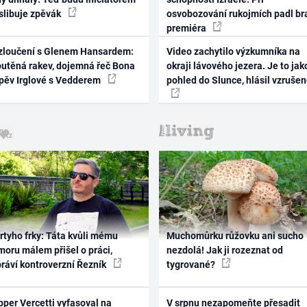
 slibuje zpěvák
osvobozování rukojmích padl br
premiéra
zloučení s Glenem Hansardem:
Video zachytilo výzkumníka na
outěná rakev, dojemná řeč Bona
okraji lávového jezera. Je to jak
zpěv Irglové s Vedderem
pohled do Slunce, hlásil vzruše
rtyho frky: Táta kvůli mému
Muchomůrku růžovku ani sucho
oru málem přišel o práci,
nezdolá! Jak ji rozeznat od
práví kontroverzní Řezník
tygrované?
per Vercetti vyfasoval na
V srpnu nezapomeňte přesadit