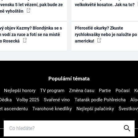
vensku 5 let vězení, pak bude ze
velkokvěté kosatce. Jak na to?
mě vyhoštěn
vý objev Kazmy? Blondýnka se s
Přerostlé okurky? Zkuste
 vodí za ruce a fotí se na místě
rychlokvašky nebo je naložte po
ko Rosecká
americku!
Populární témata
Nejlepší horory
TV program
Změna času
Partie
Počasí
K
Dědka
Volby 2025
Svařené víno
Tatarák podle Pohlreicha
Alo
t ascendentu
Tvarohové knedlíky
Nejlepší palačinky
Švestkov