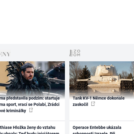
ma představila podzim: startuje
Tank KV-1 Němce dokonale
ma sport, vrací se Polabí, Zrádci
zaskočil
ové kriminálky
thiase Hložka ženy do vztahu
Operace Entebbe ukázala
dy uhnaly: Teď budu iniciátorem
schopnosti Izraele. Při