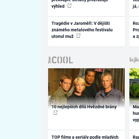
výhled
já,
Tragédie v Jaroměři: V dějišti
Ro
známého metalového festivalu
Pr
utonul muž
a 
10 nejlepších dílů Hvězdné brány
Ma
hum
vy
TOP filmy a seriály podle mladých
Rap