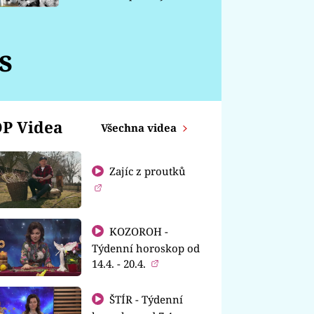
chátrá
s
P Videa
Všechna videa
Zajíc z proutků
KOZOROH -
Týdenní horoskop od
14.4. - 20.4.
ŠTÍR - Týdenní