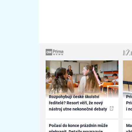
Rozpohybují české školství
Pri
ředitelé? Resort věří, že nový
Pri
nástroj utne nekonečné debaty
i n
Počasí do konce prázdnin může
Ma
překvapit. Detaily prozrazuje
vž