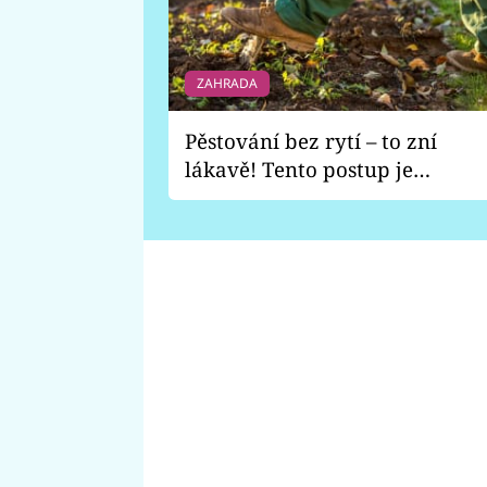
ZAHRADA
Pěstování bez rytí – to zní
lákavě! Tento postup je
vhodný jen pro některé
zahrady