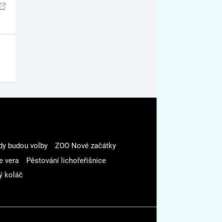
dy budou volby
ZOO Nové začátky
e vera
Pěstování lichořeřišnice
ý koláč