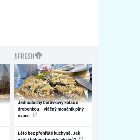
Jednoduchý borůvkový koláč s
drobenkou – vláčný moučník plný
ovoce
Léto bez přehřáté kuchyně. Jak
vařit i během tropických dnů?