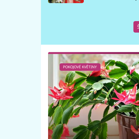
požáru
POKOJOVÉ KVĚTINY