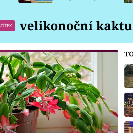
pro psy
velikonoční kaktu
ŠTÍTEK
TO