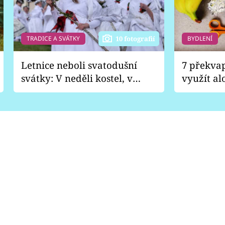
TRADICE A SVÁTKY
BYDLENÍ
10 fotografií
Letnice neboli svatodušní
7 překva
svátky: V neděli kostel, v
využít al
pondělí zábava
Nabrousí
nádobí