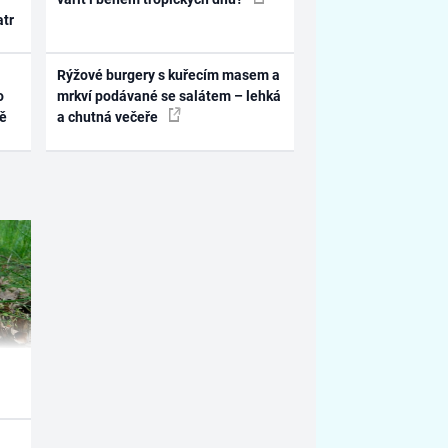
atr
Rýžové burgery s kuřecím masem a
o
mrkví podávané se salátem – lehká
ně
a chutná večeře