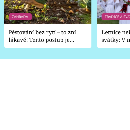
ZAHRADA
TRADICE A SVÁ
Pěstování bez rytí – to zní
Letnice ne
lákavě! Tento postup je
svátky: V n
vhodný jen pro některé
pondělí z
zahrady