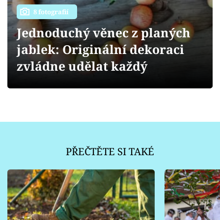
Sledujte prima+
8 fotografií
Jednoduchý věnec z planých
Přihlášení
jablek: Originální dekoraci
zvládne udělat každý
Sledujte nás
PŘEČTĚTE SI TAKÉ