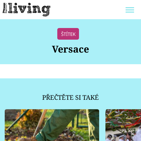
Trendy:
JAK UŠETŘIT
POKOJOVÉ KVĚTINY
ŠTÍTEK
BYDLENÍ SLAVNÝCH
ZAHRADA
Versace
Témata
Bydlení
PŘEČTĚTE SI TAKÉ
Zahrada
Design