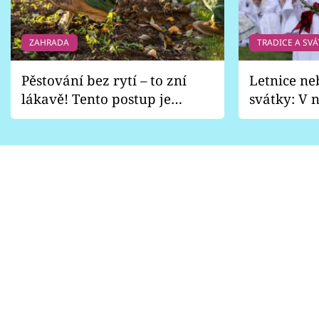
Sledujte prima+
ZAHRADA
TRADICE A SVÁ
Přihlášení
Pěstování bez rytí – to zní
Letnice ne
lákavě! Tento postup je
svátky: V n
Sledujte nás
vhodný jen pro některé
pondělí z
zahrady