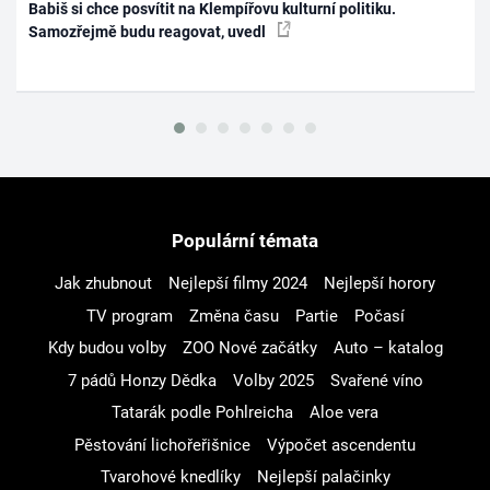
Babiš si chce posvítit na Klempířovu kulturní politiku.
Samozřejmě budu reagovat, uvedl
Populární témata
Jak zhubnout
Nejlepší filmy 2024
Nejlepší horory
TV program
Změna času
Partie
Počasí
Kdy budou volby
ZOO Nové začátky
Auto – katalog
7 pádů Honzy Dědka
Volby 2025
Svařené víno
Tatarák podle Pohlreicha
Aloe vera
Pěstování lichořeřišnice
Výpočet ascendentu
Tvarohové knedlíky
Nejlepší palačinky