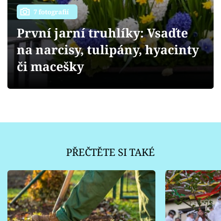
Sledujte prima+
7 fotografií
První jarní truhlíky: Vsaďte
Přihlášení
na narcisy, tulipány, hyacinty
či macešky
Sledujte nás
PŘEČTĚTE SI TAKÉ