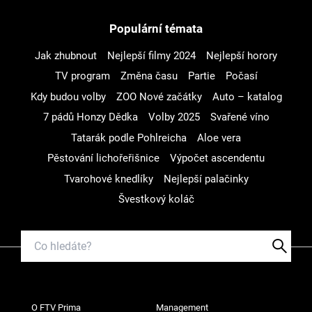
Populární témata
Jak zhubnout
Nejlepší filmy 2024
Nejlepší horory
TV program
Změna času
Partie
Počasí
Kdy budou volby
ZOO Nové začátky
Auto – katalog
7 pádů Honzy Dědka
Volby 2025
Svařené víno
Tatarák podle Pohlreicha
Aloe vera
Pěstování lichořeřišnice
Výpočet ascendentu
Tvarohové knedlíky
Nejlepší palačinky
Švestkový koláč
O FTV Prima
Management