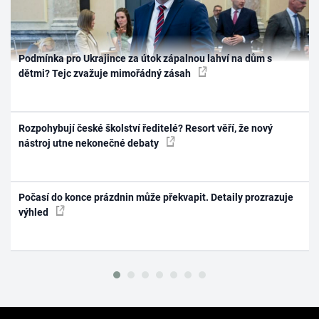
Podmínka pro Ukrajince za útok zápalnou lahví na dům s
dětmi? Tejc zvažuje mimořádný zásah
Rozpohybují české školství ředitelé? Resort věří, že nový
nástroj utne nekonečné debaty
Počasí do konce prázdnin může překvapit. Detaily prozrazuje
výhled