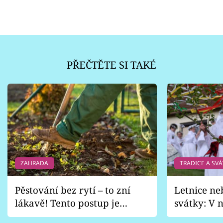
PŘEČTĚTE SI TAKÉ
ZAHRADA
TRADICE A SVÁ
Pěstování bez rytí – to zní
Letnice ne
lákavě! Tento postup je
svátky: V n
vhodný jen pro některé
pondělí z