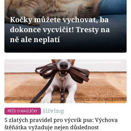
Sledujte prima+
Kočky můžete vychovat, ba
Přihlášení
dokonce vycvičit! Tresty na
ně ale neplatí
Sledujte nás
PÉČE O MAZLÍČKY
5 zlatých pravidel pro výcvik psa: Výchova
štěňátka vyžaduje nejen důslednost