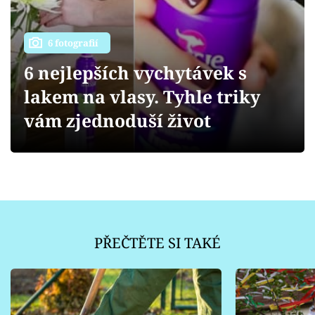
Sledujte prima+
Přihlášení
6 fotografií
6 nejlepších vychytávek s
lakem na vlasy. Tyhle triky
Sledujte nás
vám zjednoduší život
PŘEČTĚTE SI TAKÉ