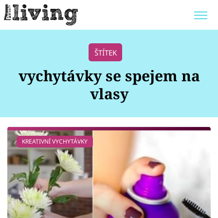
Trendy:
JAK UŠETŘIT
POKOJOVÉ KVĚTINY
ŠTÍTEK
BYDLENÍ SLAVNÝCH
ZAHRADA
vychytávky se spejem na
vlasy
Témata
KREATIVNÍ VYCHYTÁVKY
Bydlení
Zahrada
Design