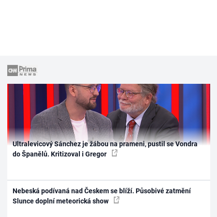
Ultralevicový Sánchez je žábou na prameni, pustil se Vondra
do Španělů. Kritizoval i Gregor
Nebeská podívaná nad Českem se blíží. Působivé zatmění
Slunce doplní meteorická show