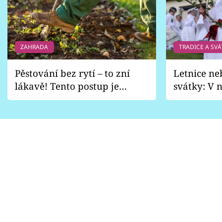
ZAHRADA
TRADICE A SVÁ
Pěstování bez rytí – to zní
Letnice ne
lákavě! Tento postup je
svátky: V n
vhodný jen pro některé
pondělí z
zahrady