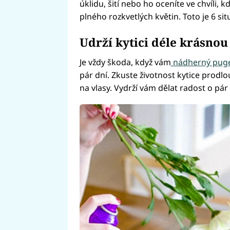
úklidu, šití nebo ho oceníte ve chvíli
plného rozkvetlých květin. Toto je 6 sit
Udrží kytici déle krásnou
Je vždy škoda, když vám
nádherný pug
pár dní. Zkuste životnost kytice prodlou
na vlasy. Vydrží vám dělat radost o pár 