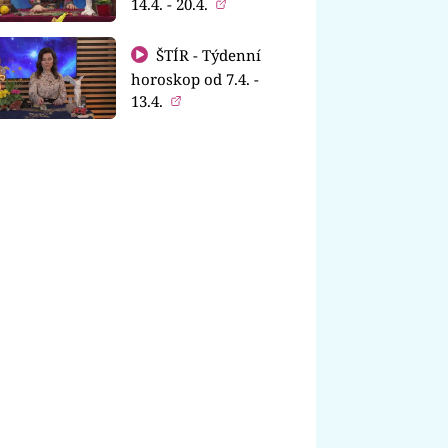
14.4. - 20.4.
ŠTÍR - Týdenní
horoskop od 7.4. -
13.4.