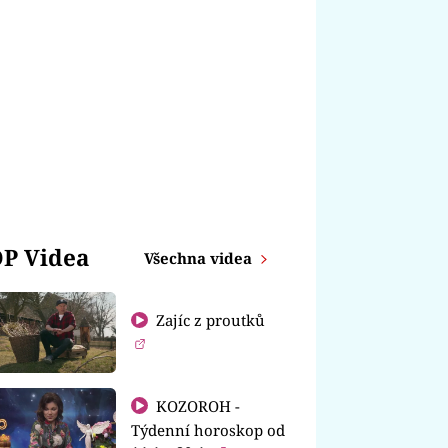
P Videa
Všechna videa
Zajíc z proutků
KOZOROH -
Týdenní horoskop od