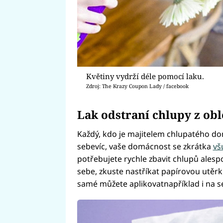
Květiny vydrží déle pomocí laku.
Zdroj: The Krazy Coupon Lady / facebook
Lak odstraní chlupy z obl
Každý, kdo je majitelem chlupatého dom
sebevíc, vaše domácnost se zkrátka
vš
potřebujete rychle zbavit chlupů alespoň
sebe, zkuste nastříkat papírovou utěrku
samé můžete aplikovatnapříklad i na s