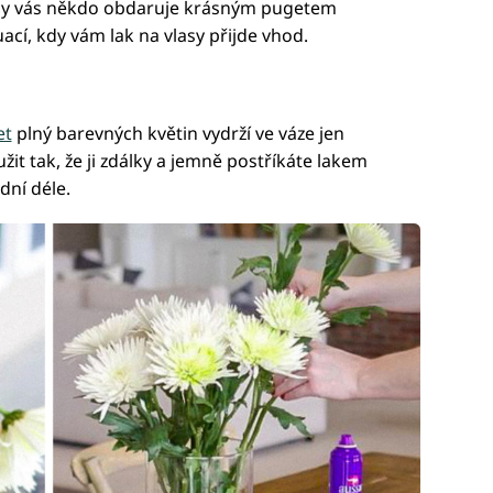
, kdy vás někdo obdaruje krásným pugetem
uací, kdy vám lak na vlasy přijde vhod.
et
plný barevných květin vydrží ve váze jen
žit tak, že ji zdálky a jemně postříkáte lakem
dní déle.