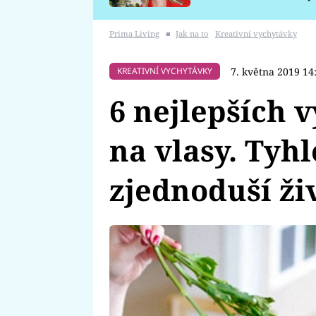
požáru
Prima Living
■
Jak na to
Kreativní vychytávky
7. května 2019 14
KREATIVNÍ VYCHYTÁVKY
6 nejlepších 
na vlasy. Tyh
zjednoduší ži