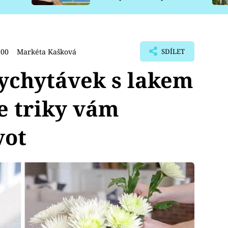
pro psy
:00
Markéta Kašková
SDÍLET
vychytávek s lakem
le triky vám
vot