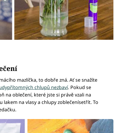
ečení
ácího mazlíčka, to dobře zná. Ať se snažíte
udypřítomných chlupů nezbaví
. Pokud se
 na oblečení, které jste si právě vzali na
 lakem na vlasy a chlupy zoblečenísetřít. To
edačku.