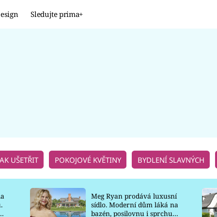
esign
Sledujte prima+
Design
TRENDY
JAK NA TO
PROMĚNY
NAŠE TIPY
JAK UŠETŘIT
POKOJOVÉ KVĚTINY
BYDLENÍ SLAVNÝCH
la
Meg Ryan prodává luxusní
.
sídlo. Moderní dům láká na
o
bazén, posilovnu i sprchu