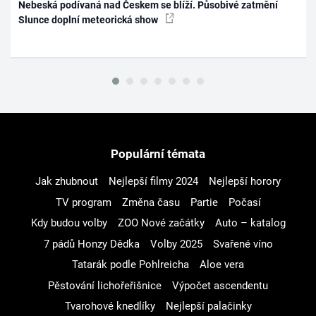
Nebeská podívaná nad Českem se blíží. Působivé zatmění
Slunce doplní meteorická show
Populární témata
Jak zhubnout
Nejlepší filmy 2024
Nejlepší horory
TV program
Změna času
Partie
Počasí
Kdy budou volby
ZOO Nové začátky
Auto – katalog
7 pádů Honzy Dědka
Volby 2025
Svařené víno
Tatarák podle Pohlreicha
Aloe vera
Pěstování lichořeřišnice
Výpočet ascendentu
Tvarohové knedlíky
Nejlepší palačinky