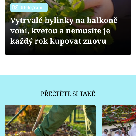
Sledujte prima+
6 fotografií
Vytrvalé bylinky na balkoně
Přihlášení
voní, kvetou a nemusíte je
každý rok kupovat znovu
Sledujte nás
PŘEČTĚTE SI TAKÉ