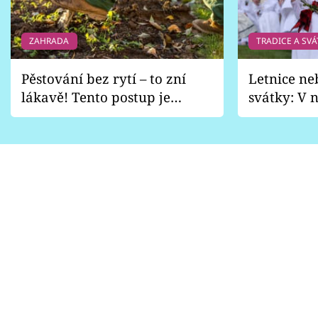
ZAHRADA
TRADICE A SVÁ
Pěstování bez rytí – to zní
Letnice ne
lákavě! Tento postup je
svátky: V n
vhodný jen pro některé
pondělí z
zahrady