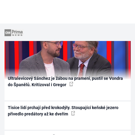
Ultralevicový Sánchez je žábou na prameni, pustil se Vondra
do Španělů. Kritizoval i Gregor
Tisíce lidí prchají před krokodýly. Stoupající keňské jezero
přivedlo predátory až ke dveřím