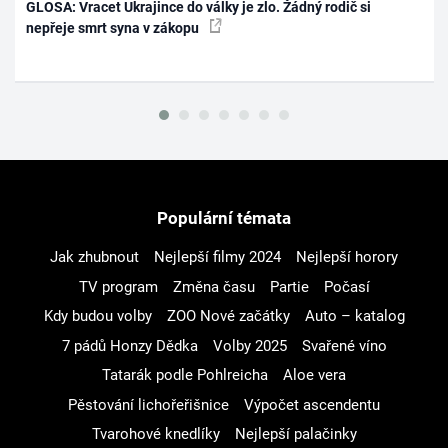
GLOSA: Vracet Ukrajince do války je zlo. Žádný rodič si
nepřeje smrt syna v zákopu
Populární témata
Jak zhubnout
Nejlepší filmy 2024
Nejlepší horory
TV program
Změna času
Partie
Počasí
Kdy budou volby
ZOO Nové začátky
Auto – katalog
7 pádů Honzy Dědka
Volby 2025
Svařené víno
Tatarák podle Pohlreicha
Aloe vera
Pěstování lichořeřišnice
Výpočet ascendentu
Tvarohové knedlíky
Nejlepší palačinky