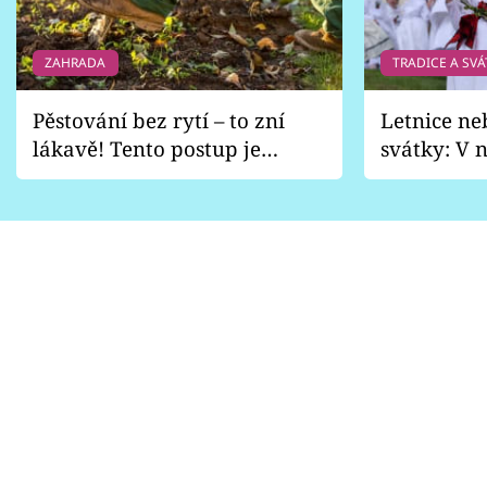
ZAHRADA
TRADICE A SVÁ
Pěstování bez rytí – to zní
Letnice ne
lákavě! Tento postup je
svátky: V n
vhodný jen pro některé
pondělí z
zahrady