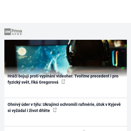
Hráči bojují proti vypínání videoher. Tvoříme precedent i pro
fyzický svět, říká Gregorová
Ohnivý úder v týlu: Ukrajinci ochromili rafinérie, útok v Kyjevě
si vyžádal i život dítěte