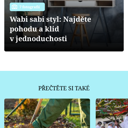
Sledujte prima+
7 fotografií
Wabi sabi styl: Najděte
Přihlášení
pohodu a klid
v jednoduchosti
Sledujte nás
PŘEČTĚTE SI TAKÉ