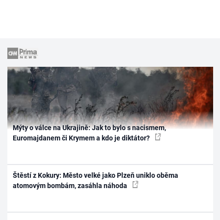
Mýty o válce na Ukrajině: Jak to bylo s nacismem,
Euromajdanem či Krymem a kdo je diktátor?
Štěstí z Kokury: Město velké jako Plzeň uniklo oběma
atomovým bombám, zasáhla náhoda