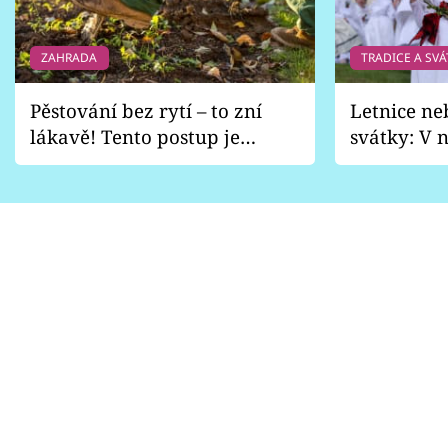
ZAHRADA
TRADICE A SVÁ
Pěstování bez rytí – to zní
Letnice ne
lákavě! Tento postup je
svátky: V n
vhodný jen pro některé
pondělí z
zahrady