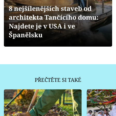
Sledujte prima+
8 nejšílenějších staveb od
architekta Tančícího domu:
Přihlášení
Najdete je v USA i ve
Španělsku
Sledujte nás
PŘEČTĚTE SI TAKÉ