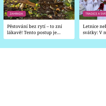
ZAHRADA
TRADICE A SVÁ
Pěstování bez rytí – to zní
Letnice ne
lákavě! Tento postup je
svátky: V n
vhodný jen pro některé
pondělí z
zahrady