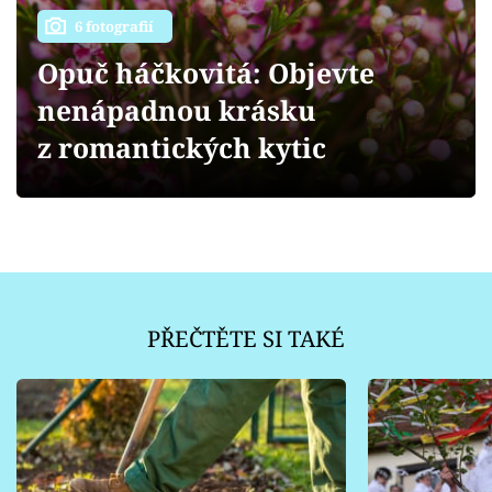
Sledujte prima+
6 fotografií
Opuč háčkovitá: Objevte
Přihlášení
nenápadnou krásku
z romantických kytic
Sledujte nás
PŘEČTĚTE SI TAKÉ