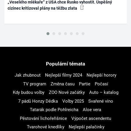
„Veselého mlékaře“ z USA chce Rusko vyhostit. Úspěšný
cizinec kritizoval plány na těžbu zlata
Populární témata
Jak zhubnout
Nejlepší filmy 2024
Nejlepší horory
TV program
Změna času
Partie
Počasí
Kdy budou volby
ZOO Nové začátky
Auto – katalog
7 pádů Honzy Dědka
Volby 2025
Svařené víno
Tatarák podle Pohlreicha
Aloe vera
Pěstování lichořeřišnice
Výpočet ascendentu
Tvarohové knedlíky
Nejlepší palačinky