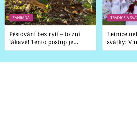
ZAHRADA
TRADICE A SVÁ
Pěstování bez rytí – to zní
Letnice ne
lákavě! Tento postup je
svátky: V n
vhodný jen pro některé
pondělí z
zahrady