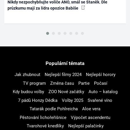
Nikdy nezpochybňujte voliče ANO, smál se Staněk. Dle
průzkumu mají za lídra opozice Babiše
Populární témata
Jak zhubnout
Nejlepší filmy 2024
Nejlepší horory
TV program
Změna času
Partie
Počasí
Kdy budou volby
ZOO Nové začátky
Auto – katalog
7 pádů Honzy Dědka
Volby 2025
Svařené víno
Tatarák podle Pohlreicha
Aloe vera
Pěstování lichořeřišnice
Výpočet ascendentu
Tvarohové knedlíky
Nejlepší palačinky