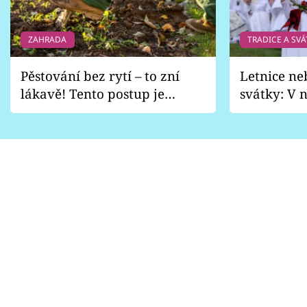
ZAHRADA
TRADICE A SVÁ
Pěstování bez rytí – to zní
Letnice ne
lákavě! Tento postup je
svátky: V n
vhodný jen pro některé
pondělí z
zahrady