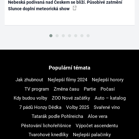
Nebeská podívaná nad Českem se blíží. Působivé zatmění
Slunce doplní meteorická show
Populární témata
Jak zhubnout
Nejlepší filmy 2024
Nejlepší horory
TV program
Změna času
Partie
Počasí
Kdy budou volby
ZOO Nové začátky
Auto – katalog
7 pádů Honzy Dědka
Volby 2025
Svařené víno
Tatarák podle Pohlreicha
Aloe vera
Pěstování lichořeřišnice
Výpočet ascendentu
Tvarohové knedlíky
Nejlepší palačinky