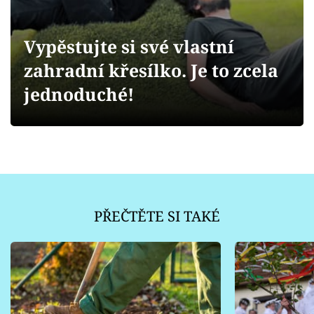
Sledujte prima+
Vypěstujte si své vlastní
Přihlášení
zahradní křesílko. Je to zcela
jednoduché!
Sledujte nás
PŘEČTĚTE SI TAKÉ