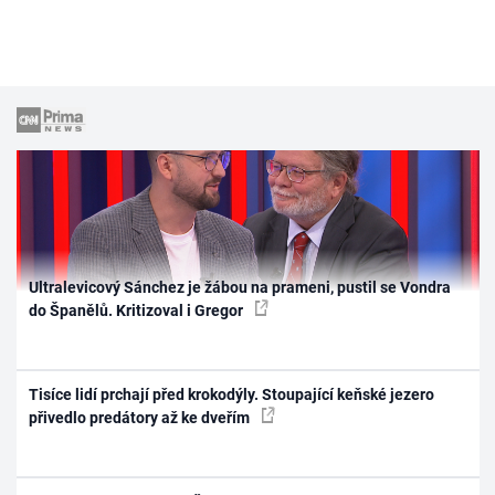
Ultralevicový Sánchez je žábou na prameni, pustil se Vondra
do Španělů. Kritizoval i Gregor
Tisíce lidí prchají před krokodýly. Stoupající keňské jezero
přivedlo predátory až ke dveřím