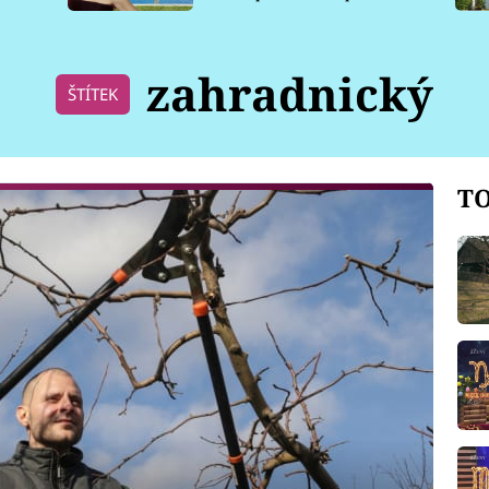
pro psy
zahradnický
ŠTÍTEK
TO