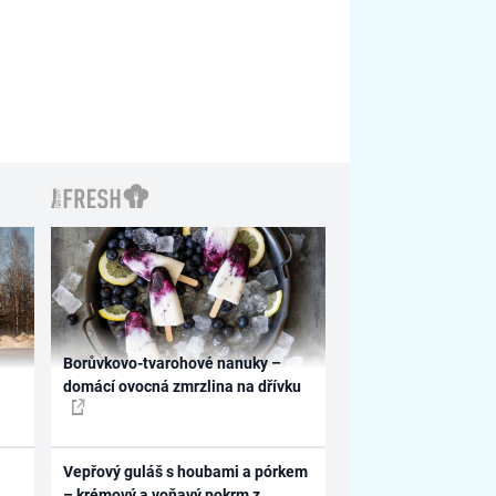
Borůvkovo-tvarohové nanuky –
domácí ovocná zmrzlina na dřívku
Vepřový guláš s houbami a pórkem
– krémový a voňavý pokrm z