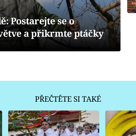
ě: Postarejte se o
větve a přikrmte ptáčky
PŘEČTĚTE SI TAKÉ