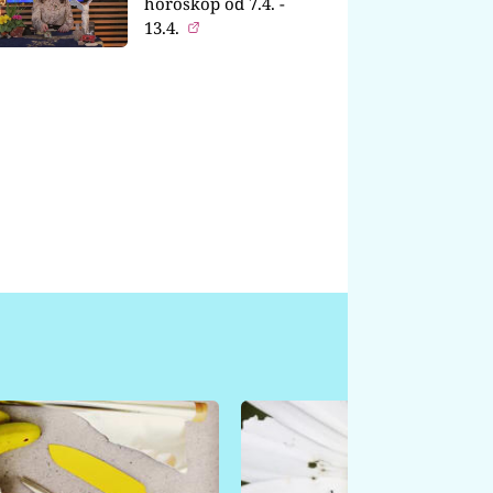
horoskop od 7.4. -
13.4.