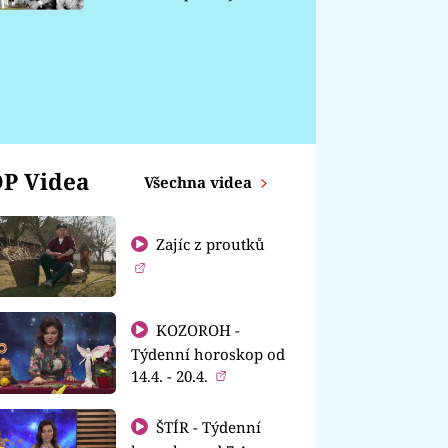
chátrá
P Videa
Všechna videa
Zajíc z proutků
KOZOROH -
Týdenní horoskop od
14.4. - 20.4.
ŠTÍR - Týdenní