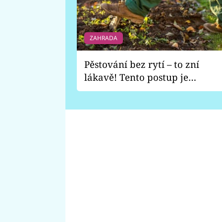
ZAHRADA
Pěstování bez rytí – to zní
lákavě! Tento postup je
vhodný jen pro některé
zahrady