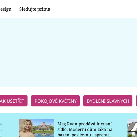
esign
Sledujte prima+
Design
TRENDY
JAK NA TO
PROMĚNY
NAŠE TIPY
JAK UŠETŘIT
POKOJOVÉ KVĚTINY
BYDLENÍ SLAVNÝCH
la
Meg Ryan prodává luxusní
.
sídlo. Moderní dům láká na
o
bazén, posilovnu i sprchu