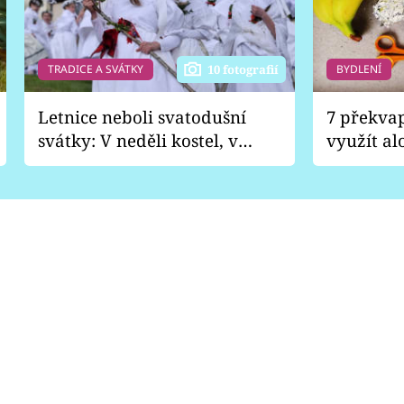
TRADICE A SVÁTKY
BYDLENÍ
10 fotografií
Letnice neboli svatodušní
7 překva
svátky: V neděli kostel, v
využít al
pondělí zábava
Nabrousí
nádobí