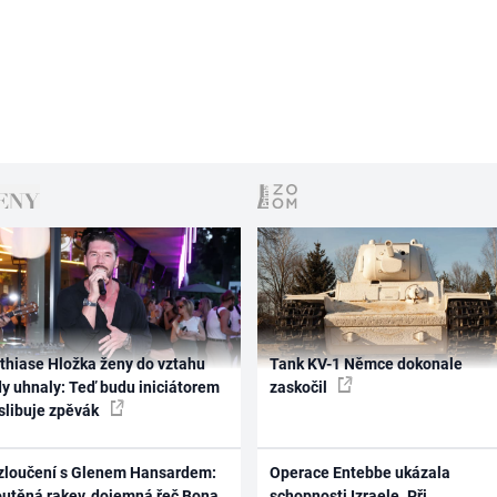
thiase Hložka ženy do vztahu
Tank KV-1 Němce dokonale
dy uhnaly: Teď budu iniciátorem
zaskočil
 slibuje zpěvák
zloučení s Glenem Hansardem:
Operace Entebbe ukázala
outěná rakev, dojemná řeč Bona
schopnosti Izraele. Při