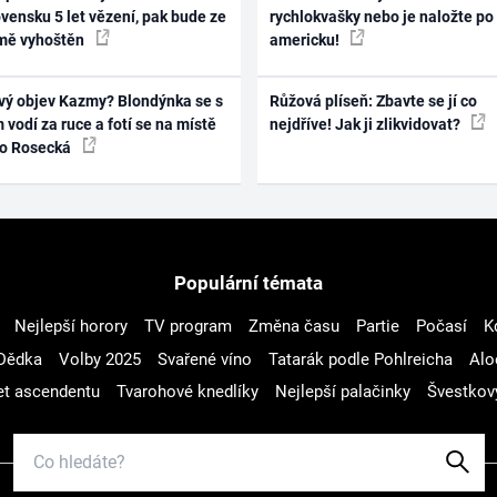
vensku 5 let vězení, pak bude ze
rychlokvašky nebo je naložte po
mě vyhoštěn
americku!
vý objev Kazmy? Blondýnka se s
Růžová plíseň: Zbavte se jí co
 vodí za ruce a fotí se na místě
nejdříve! Jak ji zlikvidovat?
ko Rosecká
Populární témata
Nejlepší horory
TV program
Změna času
Partie
Počasí
K
Dědka
Volby 2025
Svařené víno
Tatarák podle Pohlreicha
Alo
t ascendentu
Tvarohové knedlíky
Nejlepší palačinky
Švestkov