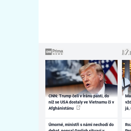
CNN: Trump čelí v Íránu pasti, do
Ma
níž se USA dostaly ve Vietnamu či v
vž
Afghánistánu
já,
Úmorné, ministři s námi nechodí do
Ro
debat, popsal Grolich situaci v
Pr