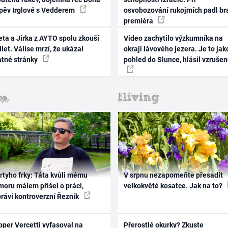
zpěv Irglové s Vedderem
osvobozování rukojmích padl br
premiéra
ta a Jirka z AYTO spolu zkouší
Video zachytilo výzkumníka na
let. Válise mrzí, že ukázal
okraji lávového jezera. Je to jak
atné stránky
pohled do Slunce, hlásil vzruše
rtyho frky: Táta kvůli mému
V srpnu nezapomeňte přesadit
oru málem přišel o práci,
velkokvěté kosatce. Jak na to?
práví kontroverzní Řezník
per Vercetti vyfasoval na
Přerostlé okurky? Zkuste