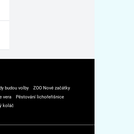
dy budou volby
ZOO Nové začátky
e vera
Pěstování lichořeřišnice
ý koláč