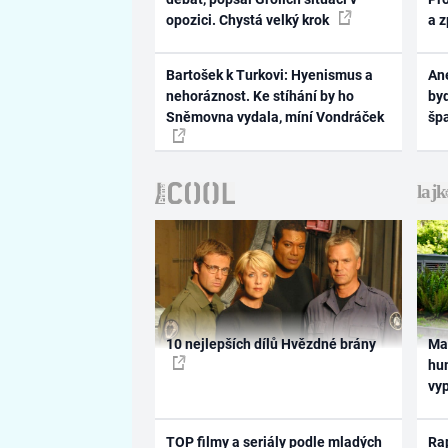
opozici. Chystá velký krok
a 
Bartošek k Turkovi: Hyenismus a
Ane
nehoráznost. Ke stíhání by ho
byd
Sněmovna vydala, míní Vondráček
šp
10 nejlepších dílů Hvězdné brány
Ma
hum
vy
TOP filmy a seriály podle mladých
Rap