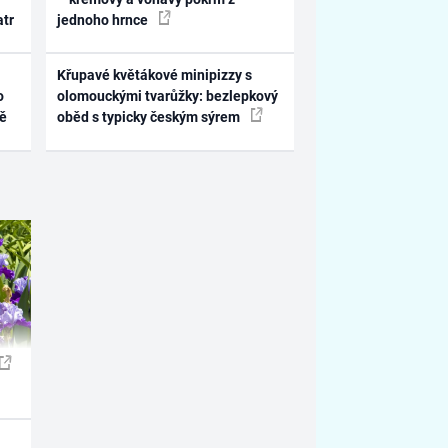
atr
jednoho hrnce
Křupavé květákové minipizzy s
o
olomouckými tvarůžky: bezlepkový
ně
oběd s typicky českým sýrem