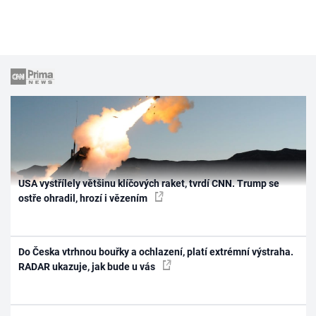
USA vystřílely většinu klíčových raket, tvrdí CNN. Trump se
ostře ohradil, hrozí i vězením
Do Česka vtrhnou bouřky a ochlazení, platí extrémní výstraha.
RADAR ukazuje, jak bude u vás