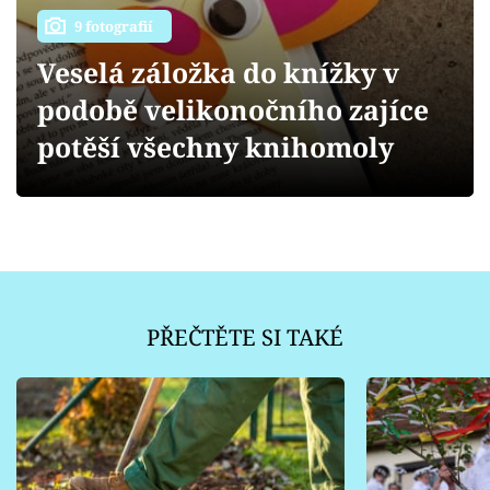
Sledujte prima+
9 fotografií
Veselá záložka do knížky v
Přihlášení
podobě velikonočního zajíce
potěší všechny knihomoly
Sledujte nás
PŘEČTĚTE SI TAKÉ