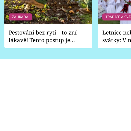
ZAHRADA
TRADICE A SVÁ
Pěstování bez rytí – to zní
Letnice ne
lákavě! Tento postup je
svátky: V n
vhodný jen pro některé
pondělí z
zahrady