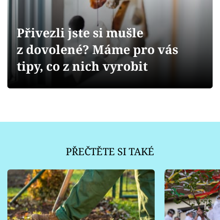
Sledujte prima+
Přivezli jste si mušle
Přihlášení
z dovolené? Máme pro vás
tipy, co z nich vyrobit
Sledujte nás
PŘEČTĚTE SI TAKÉ