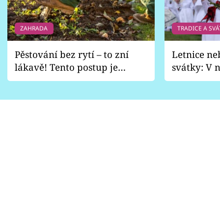
ZAHRADA
TRADICE A SVÁ
Pěstování bez rytí – to zní
Letnice ne
lákavě! Tento postup je
svátky: V n
vhodný jen pro některé
pondělí z
zahrady