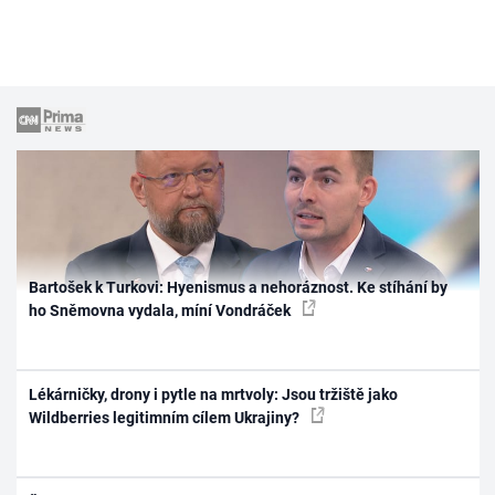
Bartošek k Turkovi: Hyenismus a nehoráznost. Ke stíhání by
ho Sněmovna vydala, míní Vondráček
Lékárničky, drony i pytle na mrtvoly: Jsou tržiště jako
Wildberries legitimním cílem Ukrajiny?