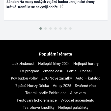
Šándor: Na masy ruských vojáků budou ukrajinské drony
krátké. Konflikt se nevyvíjí dobře
Populární témata
Jak zhubnout
Nejlepší filmy 2024
Nejlepší horory
TV program
Změna času
Partie
Počasí
Kdy budou volby
ZOO Nové začátky
Auto – katalog
7 pádů Honzy Dědka
Volby 2025
Svařené víno
Tatarák podle Pohlreicha
Aloe vera
Pěstování lichořeřišnice
Výpočet ascendentu
Tvarohové knedlíky
Nejlepší palačinky