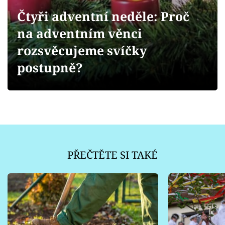
Sledujte prima+
Čtyři adventní neděle: Proč
na adventním věnci
Přihlášení
rozsvěcujeme svíčky
postupně?
Sledujte nás
PŘEČTĚTE SI TAKÉ