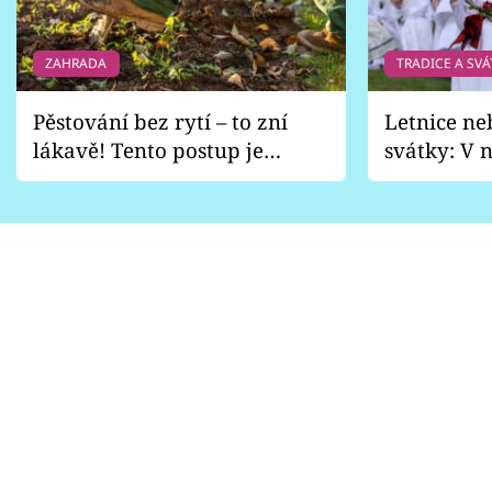
ZAHRADA
TRADICE A SVÁ
Pěstování bez rytí – to zní
Letnice ne
lákavě! Tento postup je
svátky: V n
vhodný jen pro některé
pondělí z
zahrady