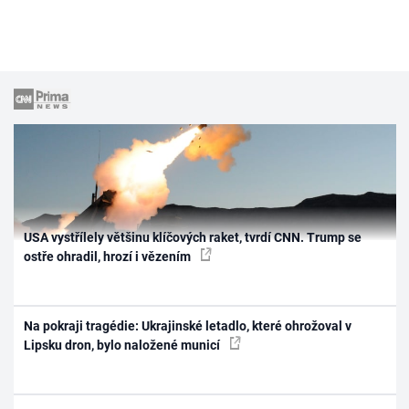
USA vystřílely většinu klíčových raket, tvrdí CNN. Trump se
ostře ohradil, hrozí i vězením
Na pokraji tragédie: Ukrajinské letadlo, které ohrožoval v
Lipsku dron, bylo naložené municí