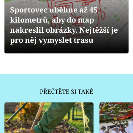
Sledujte prima+
Sportovec uběhne až 45
kilometrů, aby do map
Přihlášení
nakreslil obrázky. Nejtěžší je
pro něj vymyslet trasu
Sledujte nás
PŘEČTĚTE SI TAKÉ