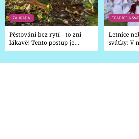
ZAHRADA
TRADICE A SVÁ
Pěstování bez rytí – to zní
Letnice ne
lákavě! Tento postup je
svátky: V n
vhodný jen pro některé
pondělí z
zahrady