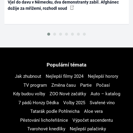
Vjel do davu v Německu, dva demonstranty zabil. Afghánec
dožije za mřížemi, rozhodl soud
Populární témata
Jak zhubnout
Nejlepší filmy 2024
Nejlepší horory
TV program
Změna času
Partie
Počasí
Kdy budou volby
ZOO Nové začátky
Auto – katalog
7 pádů Honzy Dědka
Volby 2025
Svařené víno
Tatarák podle Pohlreicha
Aloe vera
Pěstování lichořeřišnice
Výpočet ascendentu
Tvarohové knedlíky
Nejlepší palačinky