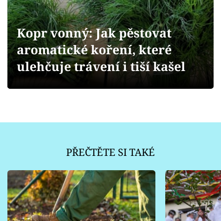
Sledujte prima+
Kopr vonný: Jak pěstovat
Přihlášení
aromatické koření, které
ulehčuje trávení i tiší kašel
Sledujte nás
PŘEČTĚTE SI TAKÉ