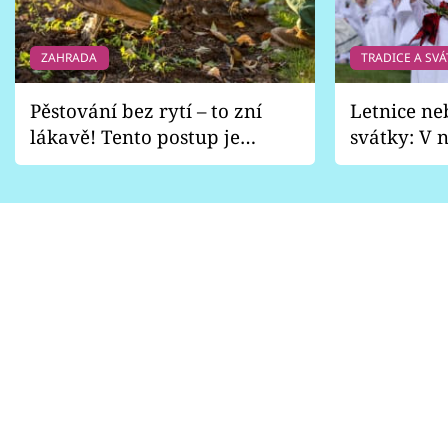
ZAHRADA
TRADICE A SVÁ
Pěstování bez rytí – to zní
Letnice ne
lákavě! Tento postup je
svátky: V n
vhodný jen pro některé
pondělí z
zahrady