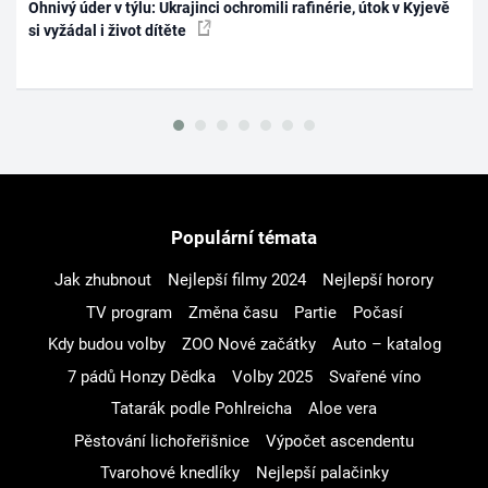
Ohnivý úder v týlu: Ukrajinci ochromili rafinérie, útok v Kyjevě
si vyžádal i život dítěte
Populární témata
Jak zhubnout
Nejlepší filmy 2024
Nejlepší horory
TV program
Změna času
Partie
Počasí
Kdy budou volby
ZOO Nové začátky
Auto – katalog
7 pádů Honzy Dědka
Volby 2025
Svařené víno
Tatarák podle Pohlreicha
Aloe vera
Pěstování lichořeřišnice
Výpočet ascendentu
Tvarohové knedlíky
Nejlepší palačinky