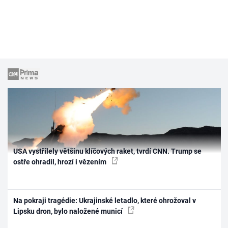
USA vystřílely většinu klíčových raket, tvrdí CNN. Trump se
ostře ohradil, hrozí i vězením
Na pokraji tragédie: Ukrajinské letadlo, které ohrožoval v
Lipsku dron, bylo naložené municí