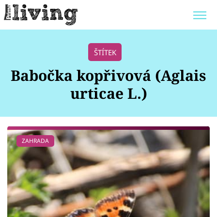
Trendy:
JAK UŠETŘIT
POKOJOVÉ KVĚTINY
ŠTÍTEK
BYDLENÍ SLAVNÝCH
ZAHRADA
Babočka kopřivová (Aglais
urticae L.)
Témata
ZAHRADA
Bydlení
Zahrada
Design