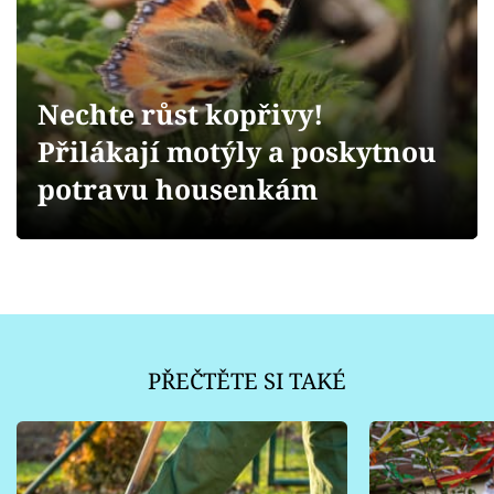
Sledujte prima+
Přihlášení
Nechte růst kopřivy!
Přilákají motýly a poskytnou
Sledujte nás
potravu housenkám
PŘEČTĚTE SI TAKÉ