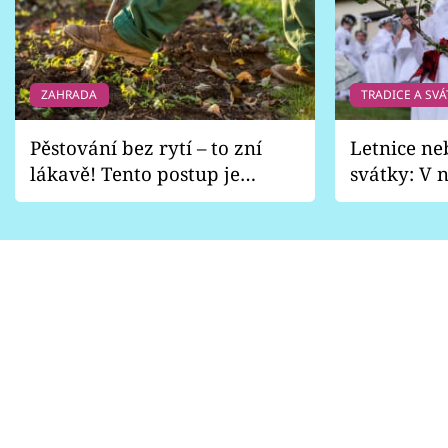
ZAHRADA
TRADICE A SVÁ
Pěstování bez rytí – to zní
Letnice ne
lákavě! Tento postup je
svátky: V n
vhodný jen pro některé
pondělí z
zahrady