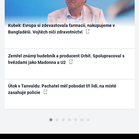
Kubek: Evropa si zdevastovala farmacii, nakupujeme v
Bangladéši. Vojtěch ničí zdravotnictví
Zemřel známý hudebník a producent Orbit. Spolupracoval s
hvězdami jako Madonna a U2
Útok v Tanvaldu: Pachatel měl pobodat tři lidi, na místě
zasahuje policie