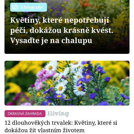
Sledujte prima+
3 fotografie
Květiny, které nepotřebují
Přihlášení
péči, dokážou krásně kvést.
Vysaďte je na chalupu
Sledujte nás
OKRASNÁ ZAHRADA
12 dlouhověkých trvalek: Květiny, které si
dokážou žít vlastním životem