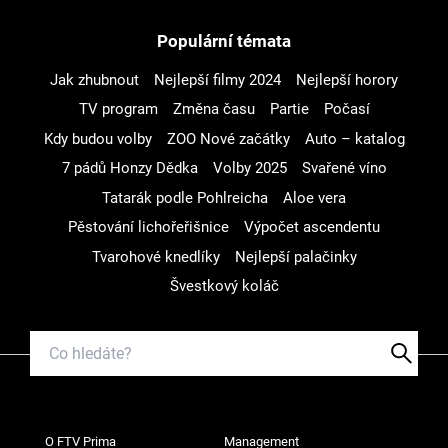
Populární témata
Jak zhubnout
Nejlepší filmy 2024
Nejlepší horory
TV program
Změna času
Partie
Počasí
Kdy budou volby
ZOO Nové začátky
Auto – katalog
7 pádů Honzy Dědka
Volby 2025
Svařené víno
Tatarák podle Pohlreicha
Aloe vera
Pěstování lichořeřišnice
Výpočet ascendentu
Tvarohové knedlíky
Nejlepší palačinky
Švestkový koláč
O FTV Prima
Management