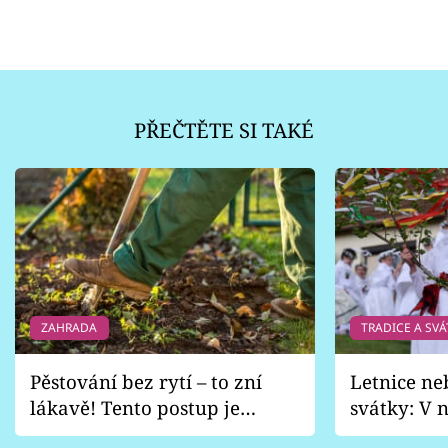
PŘEČTĚTE SI TAKÉ
ZAHRADA
TRADICE A SVÁ
Pěstování bez rytí – to zní
Letnice ne
lákavě! Tento postup je
svátky: V n
vhodný jen pro některé
pondělí z