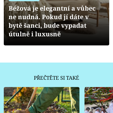
Sledujte prima+
Béžová je elegantní a vůbec
ne nudná. Pokud jí dáte v
Přihlášení
bytě šanci, bude vypadat
útulně i luxusně
Sledujte nás
PŘEČTĚTE SI TAKÉ