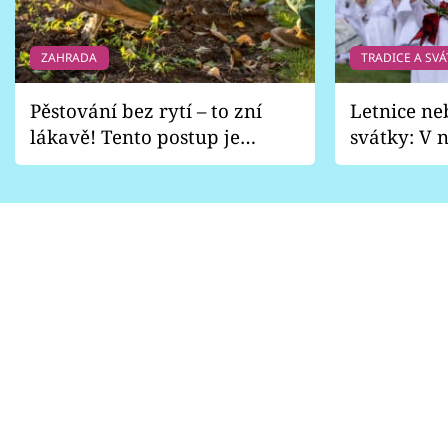
ZAHRADA
TRADICE A SVÁ
Pěstování bez rytí – to zní
Letnice ne
lákavě! Tento postup je
svátky: V n
vhodný jen pro některé
pondělí z
zahrady