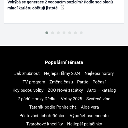
Vyhýbá se generace Z vedoucím pozicím? Podle sociologů
mladí kariéru obětují jistotě
Populární témata
Jak zhubnout
Nejlepší filmy 2024
Nejlepší horory
TV program
Změna času
Partie
Počasí
Kdy budou volby
ZOO Nové začátky
Auto – katalog
7 pádů Honzy Dědka
Volby 2025
Svařené víno
Tatarák podle Pohlreicha
Aloe vera
Pěstování lichořeřišnice
Výpočet ascendentu
Tvarohové knedlíky
Nejlepší palačinky